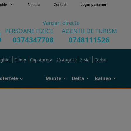
utile
Noutati
Contact
Login parteneri
Vanzari directe
PERSOANE FIZICE
AGENTII DE TURISM
0374347708
0748111526
rghiol
Olimp
Cap Aurora
23 August
2 Mai
Corbu
ofertele
Munte
Delta
Balneo