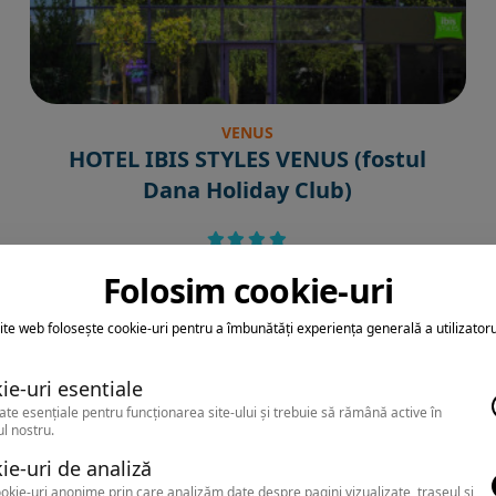
VENUS
HOTEL IBIS STYLES VENUS (fostul
Dana Holiday Club)
Folosim cookie-uri
ite web folosește cookie-uri pentru a îmbunătăți experiența generală a utilizatoru
ie-uri esentiale
ate esențiale pentru funcționarea site-ului și trebuie să rămână active în
l nostru.
ie-uri de analiză
okie-uri anonime prin care analizăm date despre pagini vizualizate, traseul și