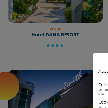
VENUS
Hotel DANA RESORT
Acest s
Cook
Sunt to
sistemu
Cook
Sunt co