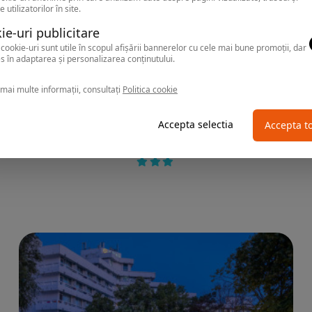
e utilizatorilor în site.
ie-uri publicitare
cookie-uri sunt utile în scopul afișării bannerelor cu cele mai bune promoții, dar
s în adaptarea și personalizarea conținutului.
mai multe informații, consultați
Politica cookie
NEPTUN
Accepta selectia
Accepta t
Hotel 2D RESORT & SPA