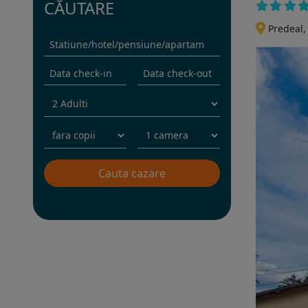
CĂUTARE
Predeal
Rezervati sejurul in hotel