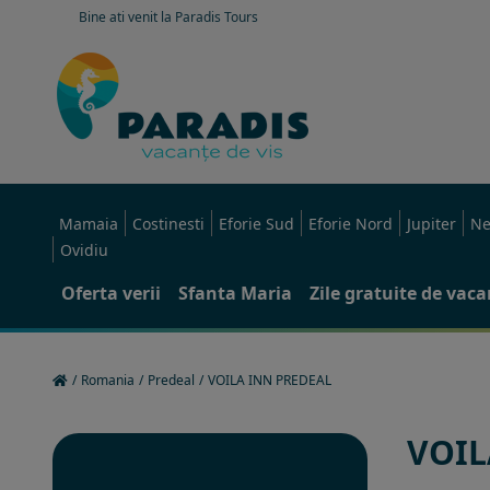
Bine ati venit la Paradis Tours
Mamaia
Costinesti
Eforie Sud
Eforie Nord
Jupiter
Ne
Ovidiu
Oferta verii
Sfanta Maria
Zile gratuite de vac
/
Romania
/
Predeal
/
VOILA INN PREDEAL
VOIL