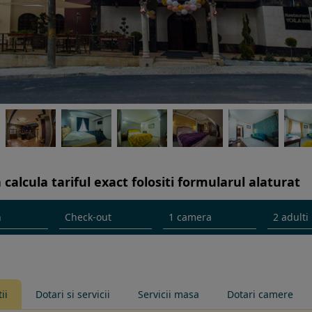
 calcula tariful exact folositi formularul alaturat
ii
Dotari si servicii
Servicii masa
Dotari camere