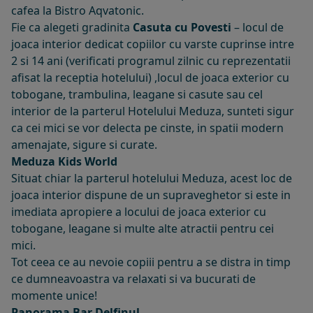
cafea la Bistro Aqvatonic.
Fie ca alegeti gradinita
Casuta cu Povesti
– locul de
joaca interior dedicat copiilor cu varste cuprinse intre
2 si 14 ani (verificati programul zilnic cu reprezentatii
afisat la receptia hotelului) ,locul de joaca exterior cu
tobogane, trambulina, leagane si casute sau cel
interior de la parterul Hotelului Meduza, sunteti sigur
ca cei mici se vor delecta pe cinste, in spatii modern
amenajate, sigure si curate.
Meduza Kids World
Situat chiar la parterul hotelului Meduza, acest loc de
joaca interior dispune de un supraveghetor si este in
imediata apropiere a locului de joaca exterior cu
tobogane, leagane si multe alte atractii pentru cei
mici.
Tot ceea ce au nevoie copiii pentru a se distra in timp
ce dumneavoastra va relaxati si va bucurati de
momente unice!
Panorama Bar Delfinul