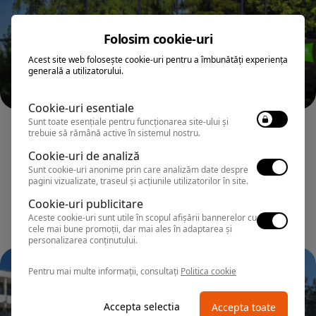
Folosim cookie-uri
Acest site web folosește cookie-uri pentru a îmbunătăți experiența
generală a utilizatorului.
Cookie-uri esentiale
Sunt toate esențiale pentru funcționarea site-ului și
VENUS
trebuie să rămână active în sistemul nostru.
HOTEL IBIS STYLES VENUS (fostul Dana
Cookie-uri de analiză
Holiday Club)
Sunt cookie-uri anonime prin care analizăm date despre
pagini vizualizate, traseul și acțiunile utilizatorilor în site.
Cookie-uri publicitare
Aceste cookie-uri sunt utile în scopul afișării bannerelor cu
cele mai bune promoții, dar mai ales în adaptarea și
personalizarea conținutului.
Pentru mai multe informații, consultați
Politica cookie
Accepta selectia
Accepta toate