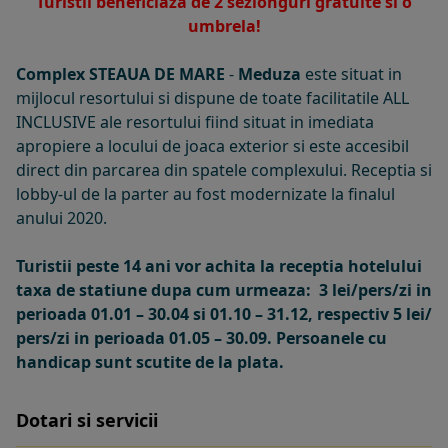
Turistii beneficiaza de 2 sezlonguri gratuite si o
umbrela!
Complex STEAUA DE MARE
-
Meduza
este situat in
mijlocul resortului si dispune de toate facilitatile ALL
INCLUSIVE ale resortului fiind situat in imediata
apropiere a locului de joaca exterior si este accesibil
direct din parcarea din spatele complexului. Receptia si
lobby-ul de la parter au fost modernizate la finalul
anului 2020.
Turistii peste 14 ani vor achita la receptia hotelului
taxa de statiune dupa cum urmeaza: 3 lei/pers/zi in
perioada 01.01 – 30.04 si 01.10 – 31.12, respectiv 5 lei/
pers/zi in perioada 01.05 – 30.09. Persoanele cu
handicap sunt scutite de la plata.
Dotari si servicii