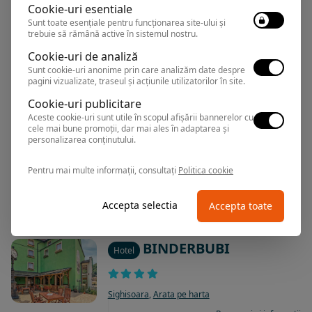
Sighisoara
,
Arata pe harta
Cookie-uri esentiale
Sunt toate esențiale pentru funcționarea site-ului și
Rezervari si informatii
trebuie să rămână active în sistemul nostru.
0374.347.708
Cookie-uri de analiză
Sunt cookie-uri anonime prin care analizăm date despre
pagini vizualizate, traseul și acțiunile utilizatorilor în site.
EXTRAVAGANCE
Cookie-uri publicitare
Hotel
Aceste cookie-uri sunt utile în scopul afișării bannerelor cu
cele mai bune promoții, dar mai ales în adaptarea și
personalizarea conținutului.
Sighisoara
,
Arata pe harta
Rezervari si informatii
Pentru mai multe informații, consultați
Politica cookie
0374.347.708
Accepta selectia
Accepta toate
BINDERBUBI
Hotel
Sighisoara
,
Arata pe harta