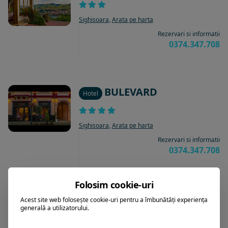
Sighisoara
,
Arata pe harta
Rezervari si informatii
0374.347.708
BULEVARD
Hotel
Sighisoara
,
Arata pe harta
Rezervari si informatii
0374.347.708
Folosim cookie-uri
PRINCESSOPHIE
Hotel
Acest site web folosește cookie-uri pentru a îmbunătăți experiența
generală a utilizatorului.