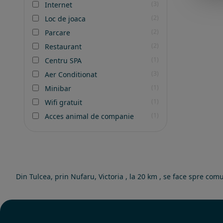
(3)
Internet
(2)
Loc de joaca
(2)
Parcare
(2)
Restaurant
(1)
Centru SPA
(3)
Aer Conditionat
(1)
Minibar
(1)
Wifi gratuit
(1)
Acces animal de companie
Din Tulcea, prin Nufaru, Victoria , la 20 km , se face spre com