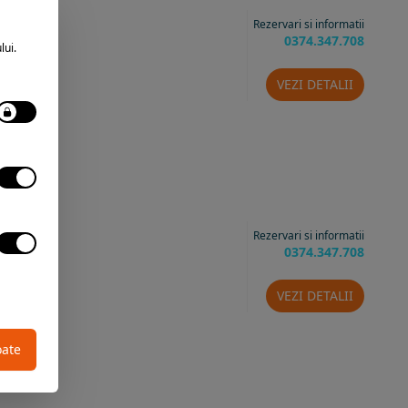
Rezervari si informatii
0374.347.708
lui.
VEZI DETALII
Rezervari si informatii
0374.347.708
VEZI DETALII
oate