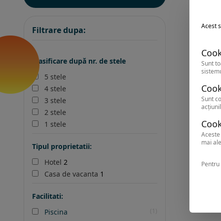
Acest s
Filtrare dupa:
Cook
Clasificare după nr. de stele
Sunt to
sistemu
5 stele
Cook
4 stele
Sunt co
3 stele
acțiunil
2 stele
Cook
1 stele
Aceste 
mai ale
Tipul proprietatii:
Hotel
2
Pentru 
Casa de vacanta
1
Facilitati:
(1)
Piscina