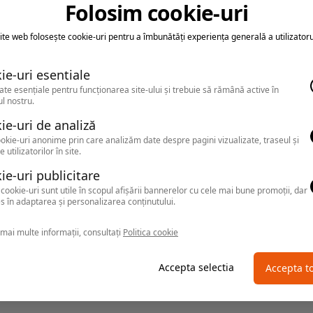
Folosim cookie-uri
DELTEI
Casa de vacanta
ite web folosește cookie-uri pentru a îmbunătăți experiența generală a utilizatoru
Baltenii de Sus
,
Arata pe harta
ie-uri esentiale
ate esențiale pentru funcționarea site-ului și trebuie să rămână active în
l nostru.
ie-uri de analiză
okie-uri anonime prin care analizăm date despre pagini vizualizate, traseul și
e utilizatorilor în site.
ie-uri publicitare
WELS
Hotel
cookie-uri sunt utile în scopul afișării bannerelor cu cele mai bune promoții, dar
s în adaptarea și personalizarea conținutului.
Baltenii de Sus
,
Arata pe harta
mai multe informații, consultați
Politica cookie
Accepta selectia
Accepta t