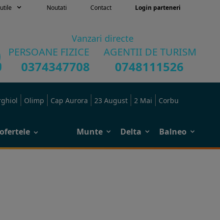
utile
Noutati
Contact
Login parteneri
Vanzari directe
PERSOANE FIZICE
AGENTII DE TURISM
0374347708
0748111526
rghiol
Olimp
Cap Aurora
23 August
2 Mai
Corbu
ofertele
Munte
Delta
Balneo