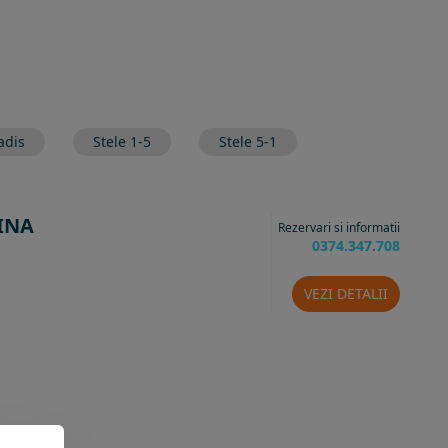
adis
Stele 1-5
Stele 5-1
RINA
Rezervari si informatii
0374.347.708
VEZI DETALII