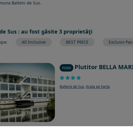
comuna Balteni de Sus.
de Sus : au fost găsite 3 proprietăţi
upa:
All Inclusive
BEST PRICE
Exclusiv Par
Plutitor BELLA MA
Hotel
Baltenii de Sus
,
Arata pe harta