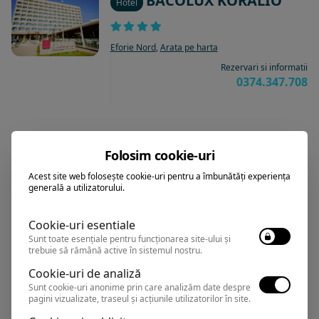
BACOLUX KORALIO
Hotel
Eforie Nord
,
Arata pe harta
Rezervari si informatii
0374.347.708
EUROPA
Hotel
Folosim cookie-uri
Acest site web folosește cookie-uri pentru a îmbunătăți experiența
generală a utilizatorului.
Eforie Nord
,
Arata pe harta
Rezervari si informatii
Cookie-uri esentiale
0374.347.708
Sunt toate esențiale pentru funcționarea site-ului și
trebuie să rămână active în sistemul nostru.
Cookie-uri de analiză
Sunt cookie-uri anonime prin care analizăm date despre
MIRAGE MEDSPA
pagini vizualizate, traseul și acțiunile utilizatorilor în site.
Hotel