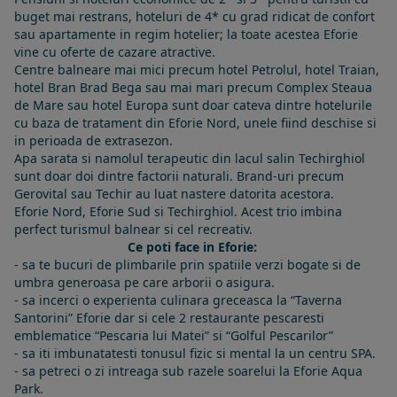
buget mai restrans, hoteluri de 4* cu grad ridicat de confort
sau apartamente in regim hotelier; la toate acestea Eforie
vine cu oferte de cazare atractive.
Centre balneare mai mici precum hotel Petrolul, hotel Traian,
hotel Bran Brad Bega sau mai mari precum Complex Steaua
de Mare sau hotel Europa sunt doar cateva dintre hotelurile
cu baza de tratament din Eforie Nord, unele fiind deschise si
in perioada de extrasezon.
Apa sarata si namolul terapeutic din lacul salin Techirghiol
sunt doar doi dintre factorii naturali. Brand-uri precum
Gerovital sau Techir au luat nastere datorita acestora.
Eforie Nord, Eforie Sud si Techirghiol. Acest trio imbina
perfect turismul balnear si cel recreativ.
Ce poti face in Eforie:
- sa te bucuri de plimbarile prin spatiile verzi bogate si de
umbra generoasa pe care arborii o asigura.
- sa incerci o experienta culinara greceasca la “Taverna
Santorini” Eforie dar si cele 2 restaurante pescaresti
emblematice “Pescaria lui Matei” si “Golful Pescarilor”
- sa iti imbunatatesti tonusul fizic si mental la un centru SPA.
- sa petreci o zi intreaga sub razele soarelui la Eforie Aqua
Park.