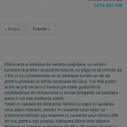
0374.347.708
« Înapoi
Înainte »
Eforie este o statiune de vacanta populara, cu servicii
turistice la preturi accesibile tuturor, cu plaja ce se intinde pe
4 km si cu o promenada ce isi asteapta turistii an de an
pentru plimbari in serile racoroase de vara. Cei mai putini
activi se pot racori cu bauturi pe toate gusturile la
multitudinea de restaurante si terase pregatite sa satisfaca
pana si cel mai mofturos client.
Tineri in cautare de distractie, familii cu copii in cautarea
unui sejur relaxant, seniori in cautarea unui sejur cu
tratament balnear sau doamne in cautarea unui centru SPA
de lux; pentru toti acestia, statiunea Eforie este solutia!
Pensiuni si hoteluri economice de 2* si 3* pentru turistii cu