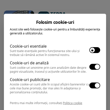
TERRA
Hotel
Folosim cookie-uri
Acest site web folosește cookie-uri pentru a îmbunătăți experiența
Neptun
,
Arata pe harta
generală a utilizatorului.
Rezervari si informatii
0374.347.708
Cookie-uri esentiale
Sunt toate esențiale pentru funcționarea site-ului și
trebuie să rămână active în sistemul nostru.
Cookie-uri de analiză
PHOENICIA ROYAL
Hotel
Sunt cookie-uri anonime prin care analizăm date despre
pagini vizualizate, traseul și acțiunile utilizatorilor în site.
Cookie-uri publicitare
Mamaia
,
Arata pe harta
Aceste cookie-uri sunt utile în scopul afișării bannerelor cu
Rezervari si informatii
cele mai bune promoții, dar mai ales în adaptarea și
personalizarea conținutului.
0374.347.708
Pentru mai multe informații, consultați
Politica cookie