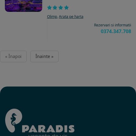
Olimp
,
Arata pe harta
Rezervari si informatii
0374.347.708
« Înapoi
Înainte »