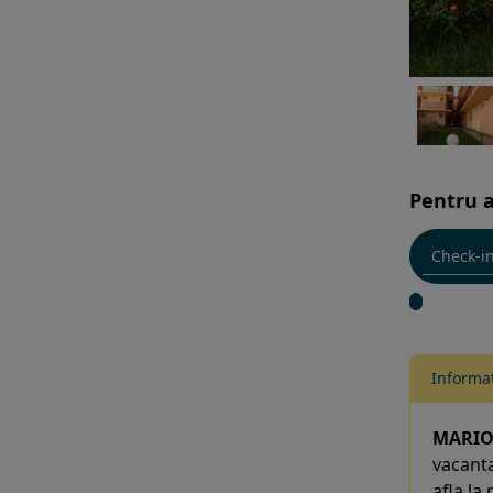
Pentru a
Informat
MARIO
vacanta
afla la