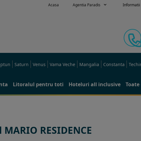
Acasa
Agentia Paradis
Informatii 
ptun
Saturn
Venus
Vama Veche
Mangalia
Constanta
Techi
anta
Litoralul pentru toti
Hoteluri all inclusive
Toate 
l MARIO RESIDENCE