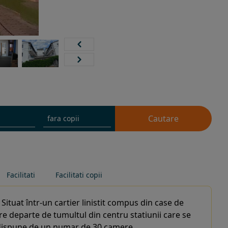
Cautare
Facilitati
Facilitati copii
. Situat într-un cartier linistit compus din case de
re departe de tumultul din centru statiunii care se
a dispune de un numar de 30 camere.