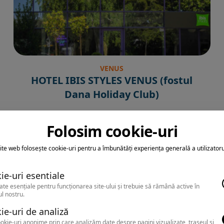
VENUS
HOTEL IBIS STYLES VENUS (fostul
Dana Holiday Club)
Folosim cookie-uri
ite web folosește cookie-uri pentru a îmbunătăți experiența generală a utilizatoru
ie-uri esentiale
ate esențiale pentru funcționarea site-ului și trebuie să rămână active în
l nostru.
ie-uri de analiză
okie-uri anonime prin care analizăm date despre pagini vizualizate, traseul și