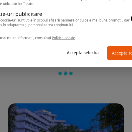
e utilizatorilor în site.
ie-uri publicitare
cookie-uri sunt utile în scopul afișării bannerelor cu cele mai bune promoții, dar
s în adaptarea și personalizarea conținutului.
mai multe informații, consultați
Politica cookie
Accepta selectia
Accepta t
NEPTUN
Hotel 2D RESORT & SPA