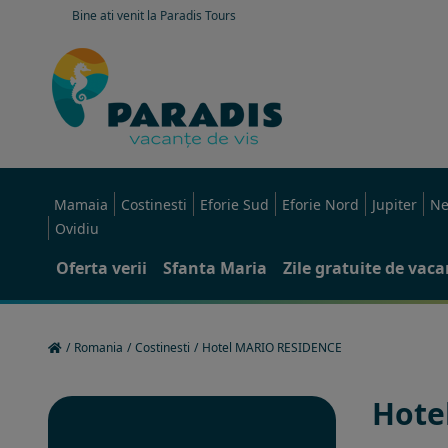
Bine ati venit la Paradis Tours
Mamaia
Costinesti
Eforie Sud
Eforie Nord
Jupiter
Ne
Ovidiu
Oferta verii
Sfanta Maria
Zile gratuite de vac
/
Romania
/
Costinesti
/
Hotel MARIO RESIDENCE
Hote