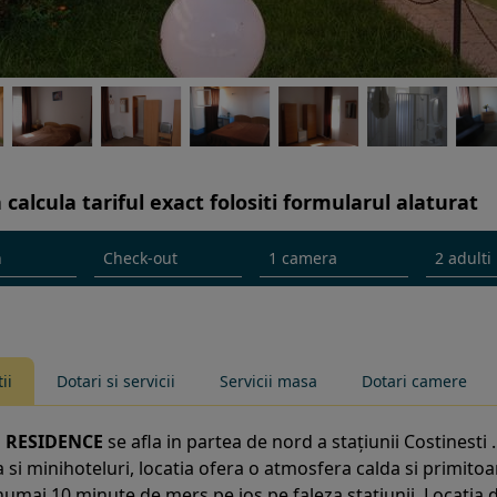
 calcula tariful exact folositi formularul alaturat
ii
Dotari si servicii
Servicii masa
Dotari camere
 RESIDENCE
se afla in partea de nord a stațiunii Costinesti 
 si minihoteluri, locatia ofera o atmosfera calda si primitoa
 numai 10 minute de mers pe jos pe faleza stațiunii. Locati