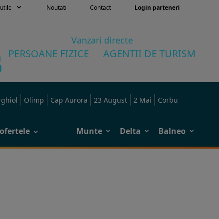
utile
Noutati
Contact
Login parteneri
Vanzari directe
PERSOANE FIZICE
AGENTII DE TURISM
rghiol
Olimp
Cap Aurora
23 August
2 Mai
Corbu
ofertele
Munte
Delta
Balneo