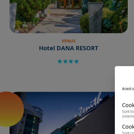
VENUS
Hotel DANA RESORT
Acest s
Cook
Sunt to
sistemu
Cook
Sunt co