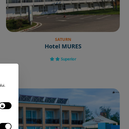
SATURN
Hotel MURES
Superior
lui.