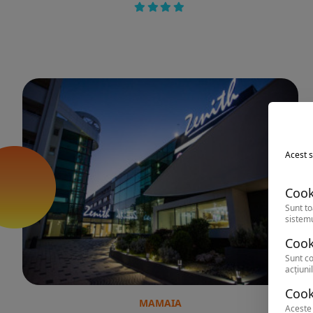
Acest s
Cook
Sunt to
sistemu
Cook
Sunt co
acțiunil
Cook
MAMAIA
Aceste 