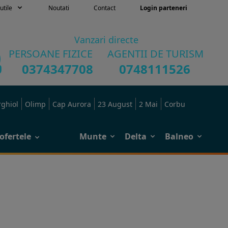
utile
Noutati
Contact
Login parteneri
Vanzari directe
PERSOANE FIZICE
AGENTII DE TURISM
0374347708
0748111526
rghiol
Olimp
Cap Aurora
23 August
2 Mai
Corbu
ofertele
Munte
Delta
Balneo