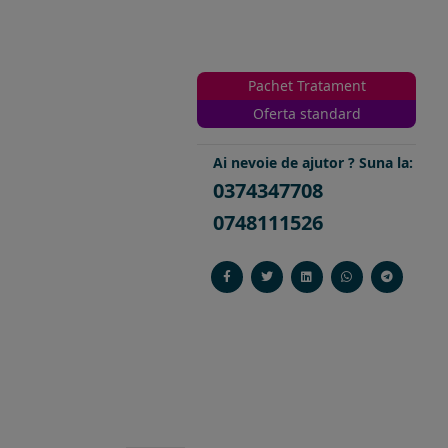
Pachet Tratament
Oferta standard
Ai nevoie de ajutor ? Suna la:
0374347708
0748111526