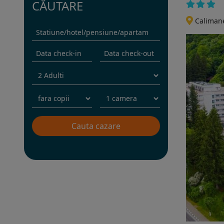
CĂUTARE
Calimane
Rezervati sejurul in hotel