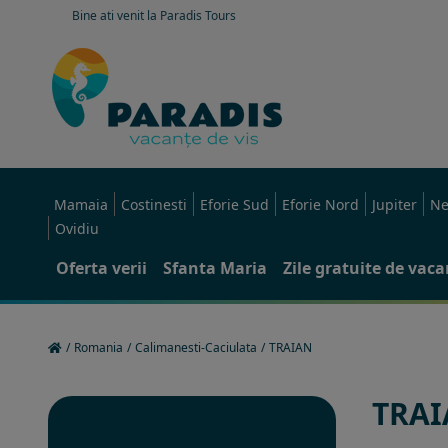
Bine ati venit la Paradis Tours
Mamaia
Costinesti
Eforie Sud
Eforie Nord
Jupiter
Ne
Ovidiu
Oferta verii
Sfanta Maria
Zile gratuite de vac
/
Romania
/
Calimanesti-Caciulata
/
TRAIAN
TRA