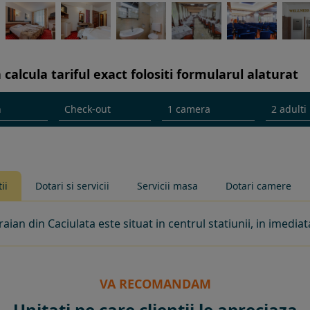
 calcula tariful exact folositi formularul alaturat
ii
Dotari si servicii
Servicii masa
Dotari camere
raian din Caciulata este situat in centrul statiunii, in imed
VA RECOMANDAM
Unitati pe care clientii le apreciaza