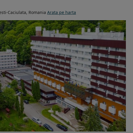
sti-Caciulata, Romania
Arata pe harta