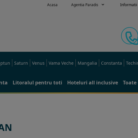
Acasa
Agentia Paradis
Informatii 
ptun
Saturn
Venus
Vama Veche
Mangalia
Constanta
Techi
anta
Litoralul pentru toti
Hoteluri all inclusive
Toate 
IAN