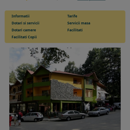
Informatii
Tarife
Dotari si servicii
Servicii masa
Dotari camere
Facilitati
Facilitati Copii