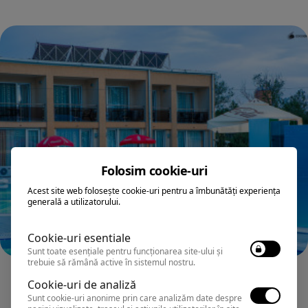
Folosim cookie-uri
Acest site web folosește cookie-uri pentru a îmbunătăți experiența
generală a utilizatorului.
Cookie-uri esentiale
Sunt toate esențiale pentru funcționarea site-ului și
trebuie să rămână active în sistemul nostru.
EFORIE NORD
Cookie-uri de analiză
Hotel COMPLEX CLUB DUNAREA
Sunt cookie-uri anonime prin care analizăm date despre