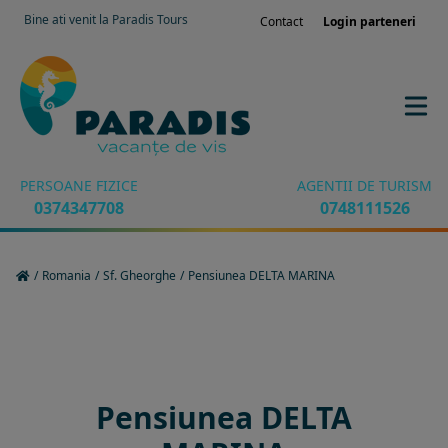
Bine ati venit la Paradis Tours
Contact
Login parteneri
PERSOANE FIZICE
AGENTII DE TURISM
0374347708
0748111526
/
Romania
/
Sf. Gheorghe
/
Pensiunea DELTA MARINA
Rezervati sejurul in hotel
Pensiunea DELTA