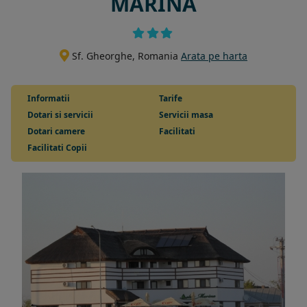
MARINA
Sf. Gheorghe, Romania
Arata pe harta
Informatii
Tarife
Dotari si servicii
Servicii masa
Dotari camere
Facilitati
Facilitati Copii