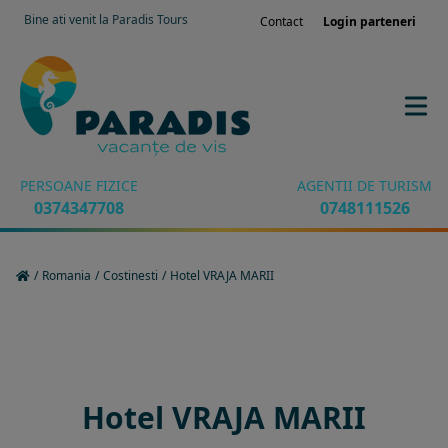
Bine ati venit la Paradis Tours
Contact
Login parteneri
PERSOANE FIZICE
AGENTII DE TURISM
0374347708
0748111526
/
Romania
/
Costinesti
/
Hotel VRAJA MARII
Rezervati sejurul in hotel
Hotel VRAJA MARII