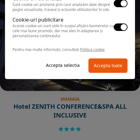
Sunt cookie-uri anonime prin care analizăm date despre
pagini vizualizate, traseul și acțiunile utilizatorilor în site.
Cookie-uri publicitare
Aceste cookie-uri sunt utile în scopul afișării bannerelor cu
cele mai bune promoții, dar mai ales în adaptarea și
personalizarea conținutului.
Pentru mai multe informații, consultați
Politica cookie
Accepta selectia
Accepta toate
MAMAIA
Hotel ZENITH CONFERENCE&SPA ALL
INCLUSIVE