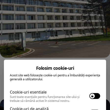
SATURN
Folosim cookie-uri
Hotel MURES
Acest site web folosește cookie-uri pentru a îmbunătăți experiența
generală a utilizatorului.
Superior
Cookie-uri esentiale
Sunt toate esențiale pentru funcționarea site-ului și
trebuie să rămână active în sistemul nostru.
Cookie-uri de analiză