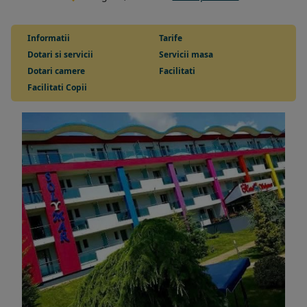
Informatii
Tarife
Dotari si servicii
Servicii masa
Dotari camere
Facilitati
Facilitati Copii