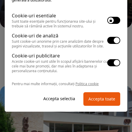
generală a utilizatorului.
Cookie-uri esentiale
Sunt toate esențiale pentru funcționarea site-ului și
trebuie să rămână active în sistemul nostru.
Cookie-uri de analiză
MAMAIA
Hotel ZENITH CONFERENCE&SPA ALL
Sunt cookie-uri anonime prin care analizăm date despre
pagini vizualizate, traseul și acțiunile utilizatorilor în site.
INCLUSIVE
Cookie-uri publicitare
Aceste cookie-uri sunt utile în scopul afișării bannerelor cu
cele mai bune promoții, dar mai ales în adaptarea și
personalizarea conținutului.
Pentru mai multe informații, consultați
Politica cookie
Accepta selectia
Accepta toate