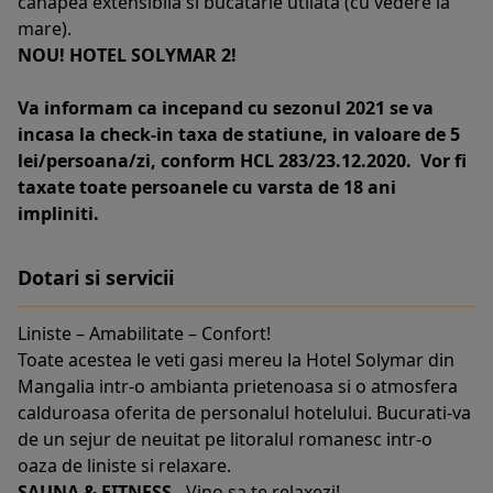
canapea extensibila si bucatarie utilata (cu vedere la
mare).
NOU! HOTEL SOLYMAR 2!
Va informam ca incepand cu sezonul 2021 se va
incasa la check-in taxa de statiune, in valoare de 5
lei/persoana/zi, conform HCL 283/23.12.2020. Vor fi
taxate toate persoanele cu varsta de 18 ani
impliniti.
Dotari si servicii
Liniste – Amabilitate – Confort!
Toate acestea le veti gasi mereu la Hotel Solymar din
Mangalia intr-o ambianta prietenoasa si o atmosfera
calduroasa oferita de personalul hotelului. Bucurati-va
de un sejur de neuitat pe litoralul romanesc intr-o
oaza de liniste si relaxare.
SAUNA & FITNESS
- Vino sa te relaxezi!