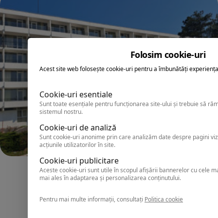
Folosim cookie-uri
Acest site web folosește cookie-uri pentru a îmbunătăți experiența 
Cookie-uri esentiale
Sunt toate esențiale pentru funcționarea site-ului și trebuie să ră
sistemul nostru.
Cookie-uri de analiză
Sunt cookie-uri anonime prin care analizăm date despre pagini vizu
acțiunile utilizatorilor în site.
Cookie-uri publicitare
SATURN
Aceste cookie-uri sunt utile în scopul afișării bannerelor cu cele m
mai ales în adaptarea și personalizarea conținutului.
Hotel MURES
Pentru mai multe informații, consultați
Politica cookie
Superior