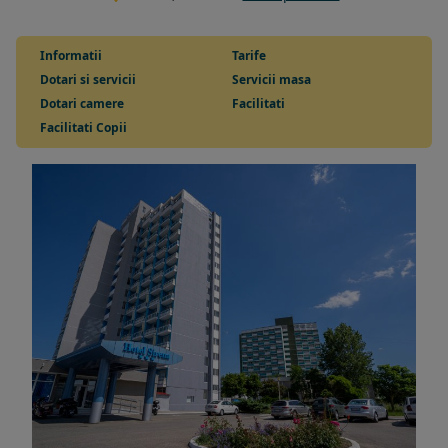
Informatii
Tarife
Dotari si servicii
Servicii masa
Dotari camere
Facilitati
Facilitati Copii