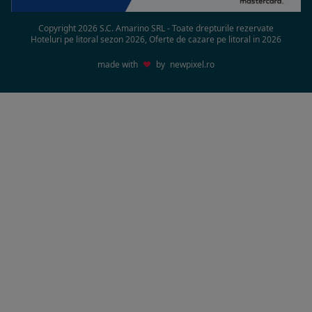
Copyright 2026 S.C. Amarino SRL - Toate drepturile rezervate
Hoteluri pe litoral sezon 2026, Oferte de cazare pe litoral in 2026
made with
♥
by
newpixel.ro