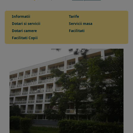
Informatii
Tarife
Dotari si servicii
Servicii masa
Dotari camere
Facilitati
Facilitati Copii