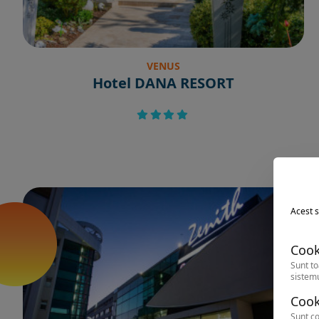
VENUS
Hotel DANA RESORT
Acest s
Cook
Sunt to
sistemu
Cook
Sunt co