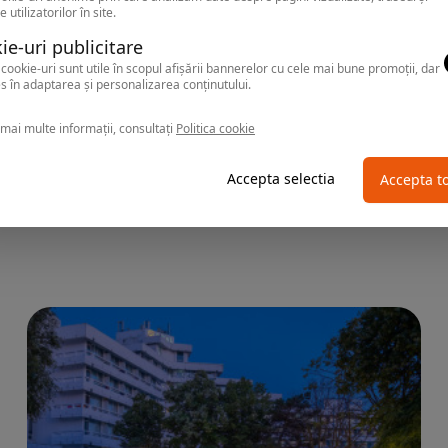
e utilizatorilor în site.
ie-uri publicitare
cookie-uri sunt utile în scopul afișării bannerelor cu cele mai bune promoții, dar
s în adaptarea și personalizarea conținutului.
mai multe informații, consultați
Politica cookie
NEPTUN
Hotel 2D RESORT & SPA
Accepta selectia
Accepta t