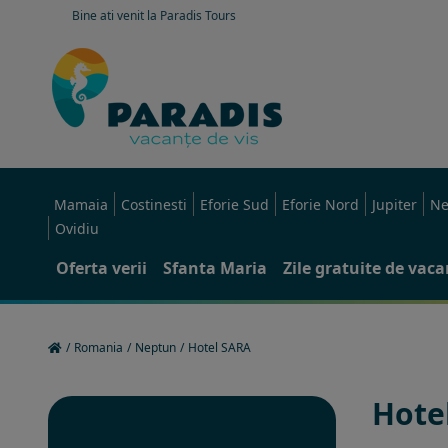
Bine ati venit la Paradis Tours
Mamaia
Costinesti
Eforie Sud
Eforie Nord
Jupiter
Ne
Ovidiu
Oferta verii
Sfanta Maria
Zile gratuite de vac
/
Romania
/
Neptun
/
Hotel SARA
Hote