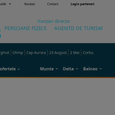
utile
Noutati
Contact
Login parteneri
Vanzari directe
PERSOANE FIZICE
AGENTII DE TURISM
rghiol
Olimp
Cap Aurora
23 August
2 Mai
Corbu
ofertele
Munte
Delta
Balneo