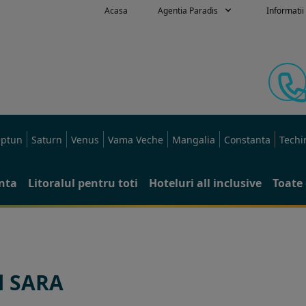
Acasa
Agentia Paradis
Informatii 
ptun
Saturn
Venus
Vama Veche
Mangalia
Constanta
Techi
anta
Litoralul pentru toti
Hoteluri all inclusive
Toate 
l SARA