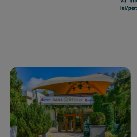
Va inf
lei/pe