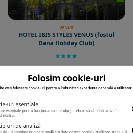
VENUS
HOTEL IBIS STYLES VENUS (fostul
Dana Holiday Club)
Folosim cookie-uri
ite web folosește cookie-uri pentru a îmbunătăți experiența generală a utilizatoru
ie-uri esentiale
ate esențiale pentru funcționarea site-ului și trebuie să rămână active în
l nostru.
ie-uri de analiză
okie-uri anonime prin care analizăm date despre pagini vizualizate, traseul și