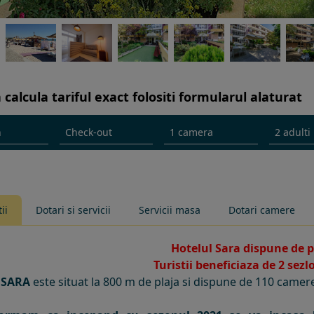
 calcula tariful exact folositi formularul alaturat
ii
Dotari si servicii
Servicii masa
Dotari camere
Hotelul Sara dispune de p
Turistii beneficiaza de 2 sezl
 SARA
este
situat la 800 m de plaja si dispune de 110 camer