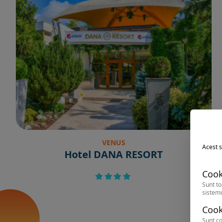
VENUS
Acest s
Hotel DANA RESORT
Cook
Sunt to
sistemu
Cook
Sunt co