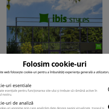
Folosim cookie-uri
VENUS
ite web folosește cookie-uri pentru a îmbunătăți experiența generală a utilizatoru
HOTEL IBIS STYLES VENUS (fostul
Dana Holiday Club)
ie-uri esentiale
ate esențiale pentru funcționarea site-ului și trebuie să rămână active în
l nostru.
ie-uri de analiză
okie-uri anonime prin care analizăm date despre pagini vizualizate, traseul și