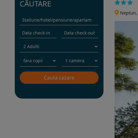
CĂUTARE
Neptun,
Rezervati sejurul in hotel