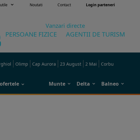
utile
Noutati
Contact
Login parteneri
Vanzari directe
PERSOANE FIZICE
AGENTII DE TURISM
rghiol
Olimp
Cap Aurora
23 August
2 Mai
Corbu
ofertele
Munte
Delta
Balneo