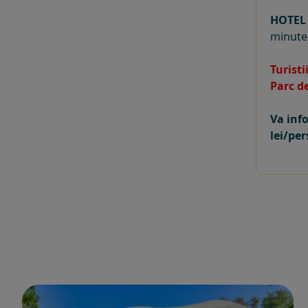
HOTEL
minute 
Turist
Parc d
Va inf
lei/pe