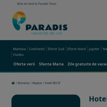
Bine ati venit la Paradis Tours
Mamaia
Costinesti
Eforie Sud
Eforie Nord
Jupiter
Ne
Ovidiu
Oferta verii
Sfanta Maria
Zile gratuite de vac
/
Romania
/
Neptun
/
Hotel RECIF
Hote