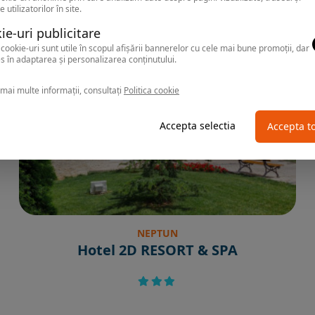
e utilizatorilor în site.
ie-uri publicitare
cookie-uri sunt utile în scopul afișării bannerelor cu cele mai bune promoții, dar
s în adaptarea și personalizarea conținutului.
mai multe informații, consultați
Politica cookie
Accepta selectia
Accepta t
NEPTUN
Hotel 2D RESORT & SPA