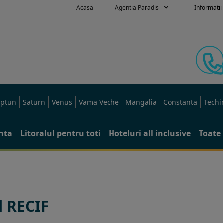
Acasa
Agentia Paradis
Informatii 
ptun
Saturn
Venus
Vama Veche
Mangalia
Constanta
Techi
anta
Litoralul pentru toti
Hoteluri all inclusive
Toate 
l RECIF