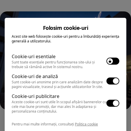
Folosim cookie-uri
Acest site web folosește cookie-uri pentru a îmbunătăți experiența
generală a utilizatorului.
Cookie-uri esentiale
Sunt toate esențiale pentru funcționarea site-ului și
trebuie să rămână active în sistemul nostru.
Cookie-uri de analiză
Sunt cookie-uri anonime prin care analizăm date despre
pagini vizualizate, traseul și acțiunile utilizatorilor în site.
Cookie-uri publicitare
Aceste cookie-uri sunt utile în scopul afișării bannerelor cu
cele mai bune promoții, dar mai ales în adaptarea și
personalizarea conținutului.
MAMAIA
Hotel ZENITH CONFERENCE&SPA ALL
Pentru mai multe informații, consultați
Politica cookie