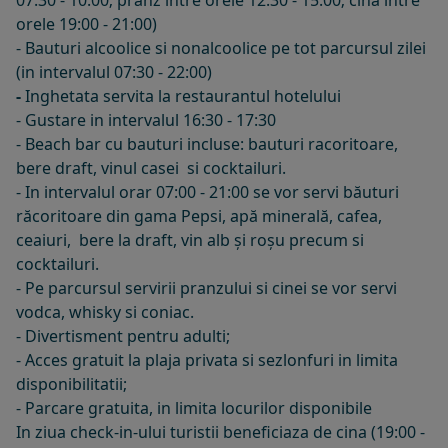
07:30 - 10:00; pranz intre orele 12:30 - 15:00; cina intre
orele 19:00 - 21:00)
- Bauturi alcoolice si nonalcoolice pe tot parcursul zilei
(in intervalul 07:30 - 22:00)
-
Inghetata servita la restaurantul hotelului
- Gustare in intervalul 16:30 - 17:30
- Beach bar cu bauturi incluse: bauturi racoritoare,
bere draft, vinul casei si cocktailuri.
- In intervalul orar 07:00 - 21:00 se vor servi băuturi
răcoritoare din gama Pepsi, apă minerală, cafea,
ceaiuri, bere la draft, vin alb și roșu precum si
cocktailuri.
- Pe parcursul servirii pranzului si cinei se vor servi
vodca, whisky si coniac.
- Divertisment pentru adulti;
- Acces gratuit la plaja privata si sezlonfuri in limita
disponibilitatii;
- Parcare gratuita, in limita locurilor disponibile
In ziua check-in-ului turistii beneficiaza de cina (19:00 -