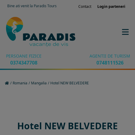
Bine ati venit la Paradis Tours
Contact
Login parteneri
PERSOANE FIZICE
AGENTII DE TURISM
0374347708
0748111526
/
Romania
/
Mangalia
/
Hotel NEW BELVEDERE
Rezervati sejurul in hotel
Hotel NEW BELVEDERE