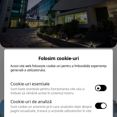
MAMAIA
Folosim cookie-uri
Hotel ZENITH CONFERENCE&SPA ALL
Acest site web folosește cookie-uri pentru a îmbunătăți experiența
INCLUSIVE
generală a utilizatorului.
Cookie-uri esentiale
Sunt toate esențiale pentru funcționarea site-ului și
trebuie să rămână active în sistemul nostru.
Cookie-uri de analiză
Sunt cookie-uri anonime prin care analizăm date despre
pagini vizualizate, traseul și acțiunile utilizatorilor în site.