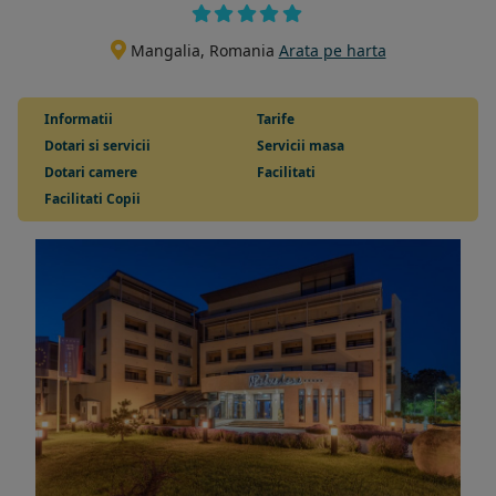
Mangalia, Romania
Arata pe harta
Informatii
Tarife
Dotari si servicii
Servicii masa
Dotari camere
Facilitati
Facilitati Copii