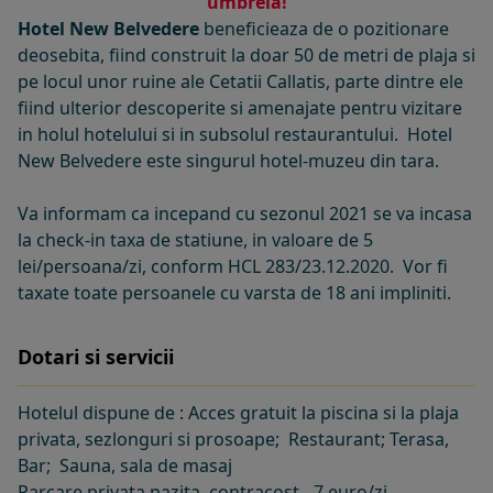
umbrela!
Hotel New Belvedere
beneficieaza de o pozitionare
deosebita, fiind construit la doar 50 de metri de plaja si
pe locul unor ruine ale Cetatii Callatis, parte dintre ele
fiind ulterior descoperite si amenajate pentru vizitare
in holul hotelului si in subsolul restaurantului. Hotel
New Belvedere este singurul hotel-muzeu din tara.
Va informam ca incepand cu sezonul 2021 se va incasa
la check-in taxa de statiune, in valoare de 5
lei/persoana/zi, conform HCL 283/23.12.2020. Vor fi
taxate toate persoanele cu varsta de 18 ani impliniti.
Dotari si servicii
Hotelul dispune de : Acces gratuit la piscina si la plaja
privata, sezlonguri si prosoape; Restaurant; Terasa,
Bar; Sauna, sala de masaj
Parcare privata pazita, contracost - 7 euro/zi