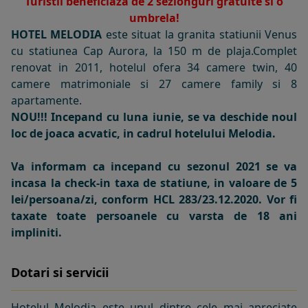
Turistii beneficiaza de 2 sezlonguri gratuite si o
umbrela!
HOTEL MELODIA
este situat la granita statiunii Venus
cu statiunea Cap Aurora, la 150 m de plaja.Complet
renovat in 2011, hotelul ofera 34 camere twin, 40
camere matrimoniale si 27 camere family si 8
apartamente.
NOU!!! Incepand cu luna iunie, se va deschide noul
loc de joaca acvatic, in cadrul hotelului Melodia.
Va informam ca incepand cu sezonul 2021 se va
incasa la check-in taxa de statiune, in valoare de 5
lei/persoana/zi, conform HCL 283/23.12.2020. Vor fi
taxate toate persoanele cu varsta de 18 ani
impliniti.
Dotari si servicii
Hotelul Melodia este unul dintre cele mai apreciate