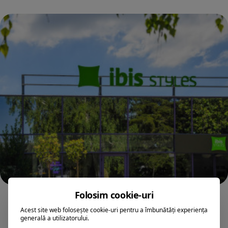
Folosim cookie-uri
VENUS
HOTEL IBIS STYLES VENUS (fostul Dana
Acest site web folosește cookie-uri pentru a îmbunătăți experiența
generală a utilizatorului.
Holiday Club)