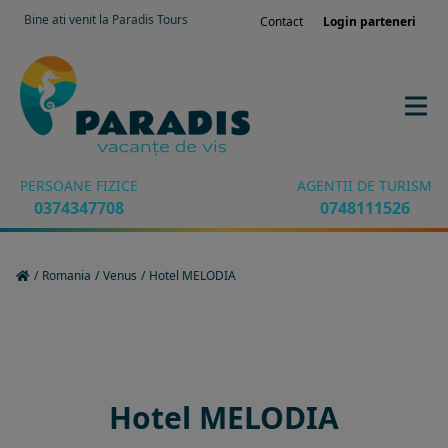
Bine ati venit la Paradis Tours
Contact
Login parteneri
PERSOANE FIZICE
AGENTII DE TURISM
0374347708
0748111526
/
Romania
/
Venus
/
Hotel MELODIA
Rezervati sejurul in hotel
Hotel MELODIA