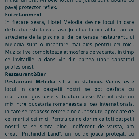
pavaj protector reflex.
Entertainment
In fiecare seara, Hotel Melodia devine locul in care
distractia este la ea acasa. Jocul de lumini al fantanilor
arteziene de la piscina si de pe terasa restaurantului
Melodia sunt o incantare mai ales pentru cei mici.
Muzica live completeaza atmosfera de vacanta, in timp
ce invitatiile la dans vin din partea unor dansatori
profesionisti
Restaurant&Bar
Restaurant Melodia
, situat in statiunea Venus, este
locul in care oaspetii nostri se pot desfata cu
mancaruri gustoase si bauturi alese. Meniul este un
mix intre bucataria romaneasca si cea internationala,
in care se regasesc retete bine cunoscute, apreciate de
cei mari si cei mici. Pentru ca ne dorim ca toti oaspetii
nostri sa se simta bine, indiferent de varsta, am
creat
„Prichindel Land”
, un loc de joaca protejat, cu