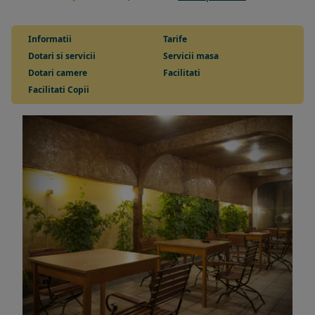
Informatii
Tarife
Dotari si servicii
Servicii masa
Dotari camere
Facilitati
Facilitati Copii