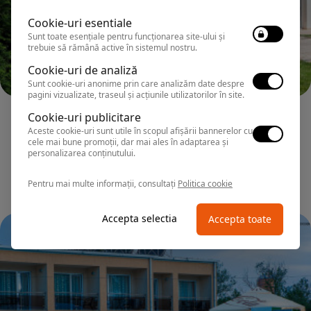
Cookie-uri esentiale
Sunt toate esențiale pentru funcționarea site-ului și
trebuie să rămână active în sistemul nostru.
Cookie-uri de analiză
Sunt cookie-uri anonime prin care analizăm date despre
pagini vizualizate, traseul și acțiunile utilizatorilor în site.
NEPTUN
Cookie-uri publicitare
Hotel 2D RESORT & SPA
Aceste cookie-uri sunt utile în scopul afișării bannerelor cu
cele mai bune promoții, dar mai ales în adaptarea și
personalizarea conținutului.
Pentru mai multe informații, consultați
Politica cookie
Accepta selectia
Accepta toate