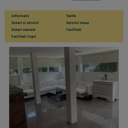
Informatii
Tarife
Dotari si servicii
Servicii masa
Dotari camere
Facilitati
Facilitati Copii