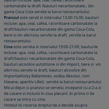
bauturi incluse: apa, ceai, cafea, racoritoare
carbonatate la draft /bauturi necarbonatate , din
gama Coca Cola servite la barul restaurantului.
Pranzul
este servit in intervalul 13.00-15.00, bauturi
incluse: apa, ceai, cafea, racoritoare carbonatate la
draft/bauturi necarbonatate din gama Coca-Cola,
bere si vin alb/rosu servite la draft, servite la barul
restaurantului.
Cina
este servita in intervalul 19:00-21:00, bauturile
incluse: apa, ceai, cafea, racoritoare carbonatate la
draft/bauturi necarbonatate din gama Coca-Cola,
bauturi alcoolice autohtone si din import, bere si vin
alb/rosu servite la draft, bauturi alcoolice din
import(whisky Ballantines, vodka Absolut, rom
Havana, aperitiv Lillet) servite la barul restaurantului.
Micul dejun si pranzul se servesc incepand cu a 2-a zi
de cazare si inclusiv in ziua plecarii. In prima zi de
cazare se intra cu cina.
Hotelul isi rezerva dreptul de a decide asupra