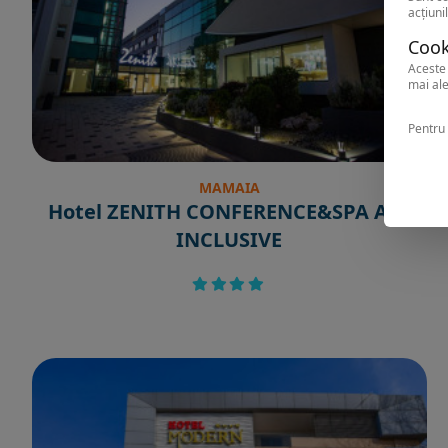
acțiunil
Cook
Aceste 
mai ale
Pentru 
MAMAIA
Hotel ZENITH CONFERENCE&SPA ALL
INCLUSIVE