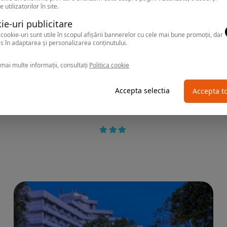
e utilizatorilor în site.
ie-uri publicitare
cookie-uri sunt utile în scopul afișării bannerelor cu cele mai bune promoții, dar
s în adaptarea și personalizarea conținutului.
mai multe informații, consultați
Politica cookie
Accepta selectia
Accepta t
NEPTUN
Hotel 2D RESORT & SPA