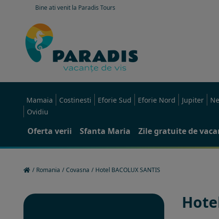
Bine ati venit la Paradis Tours
Mamaia
Costinesti
Eforie Sud
Eforie Nord
Jupiter
Ne
Ovidiu
Oferta verii
Sfanta Maria
Zile gratuite de vac
/
Romania
/
Covasna
/
Hotel BACOLUX SANTIS
Hote