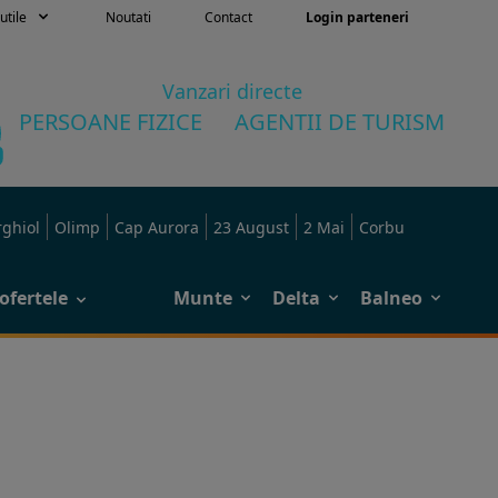
utile
Noutati
Contact
Login parteneri
Vanzari directe
PERSOANE FIZICE
AGENTII DE TURISM
rghiol
Olimp
Cap Aurora
23 August
2 Mai
Corbu
ofertele
Munte
Delta
Balneo