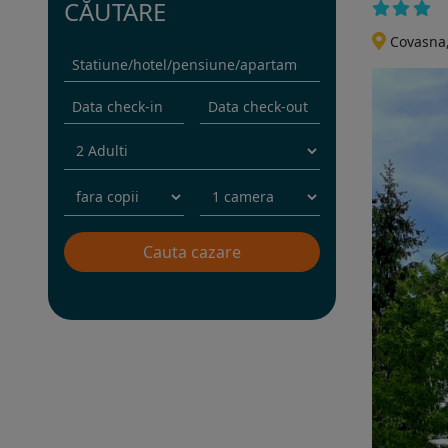
CĂUTARE
Covasna
Rezervati sejurul in hotel