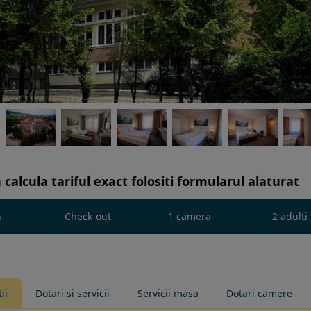
 calcula tariful exact folositi formularul alaturat
ii
Dotari si servicii
Servicii masa
Dotari camere