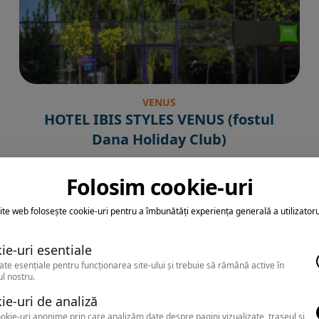
VENUS
HOTEL IBIS STYLES VENUS (fostul
Dana Holiday Club)
Folosim cookie-uri
ite web folosește cookie-uri pentru a îmbunătăți experiența generală a utilizatoru
ie-uri esentiale
ate esențiale pentru funcționarea site-ului și trebuie să rămână active în
l nostru.
ie-uri de analiză
okie-uri anonime prin care analizăm date despre pagini vizualizate, traseul și