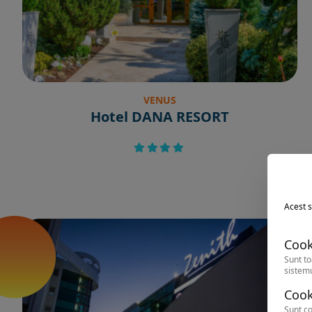
VENUS
Hotel DANA RESORT
Acest s
Cook
Sunt to
sistemu
Cook
Sunt co