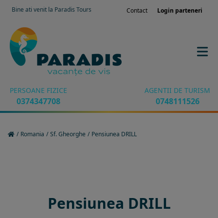
Bine ati venit la Paradis Tours
Contact
Login parteneri
PERSOANE FIZICE
AGENTII DE TURISM
0374347708
0748111526
/
Romania
/
Sf. Gheorghe
/
Pensiunea DRILL
Rezervati sejurul in hotel
Pensiunea DRILL