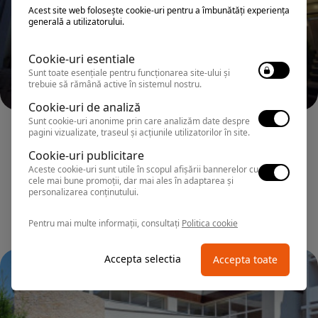
Acest site web folosește cookie-uri pentru a îmbunătăți experiența
generală a utilizatorului.
Cookie-uri esentiale
Sunt toate esențiale pentru funcționarea site-ului și
trebuie să rămână active în sistemul nostru.
Cookie-uri de analiză
Sunt cookie-uri anonime prin care analizăm date despre
MAMAIA
pagini vizualizate, traseul și acțiunile utilizatorilor în site.
Hotel ZENITH CONFERENCE&SPA ALL
Cookie-uri publicitare
INCLUSIVE
Aceste cookie-uri sunt utile în scopul afișării bannerelor cu
cele mai bune promoții, dar mai ales în adaptarea și
personalizarea conținutului.
Pentru mai multe informații, consultați
Politica cookie
Accepta selectia
Accepta toate