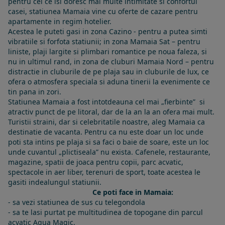
pentru cei ce isi doresc mai multe intimitate si confortul
casei, statiunea Mamaia vine cu oferte de cazare pentru
apartamente in regim hotelier.
Acestea le puteti gasi in zona Cazino - pentru a putea simti
vibratiile si forfota statiunii; in zona Mamaia Sat – pentru
liniste, plaji largite si plimbari romantice pe noua faleza, si
nu in ultimul rand, in zona de cluburi Mamaia Nord – pentru
distractie in cluburile de pe plaja sau in cluburile de lux, ce
ofera o atmosfera speciala si aduna tinerii la evenimente ce
tin pana in zori.
Statiunea Mamaia a fost intotdeauna cel mai „fierbinte” si
atractiv punct de pe litoral, dar de la an la an ofera mai mult.
Turistii straini, dar si celebritatile noastre, aleg Mamaia ca
destinatie de vacanta. Pentru ca nu este doar un loc unde
poti sta intins pe plaja si sa faci o baie de soare, este un loc
unde cuvantul „plictiseala” nu exista. Cafenele, restaurante,
magazine, spatii de joaca pentru copii, parc acvatic,
spectacole in aer liber, terenuri de sport, toate acestea le
gasiti indealungul statiunii.
Ce poti face in Mamaia:
- sa vezi statiunea de sus cu telegondola
- sa te lasi purtat pe multitudinea de topogane din parcul
acvatic Aqua Magic.