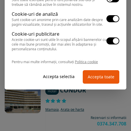
0374.347.708
trebuie să rămână active în sistemul nostru.
Cookie-uri de analiză
Sunt cookie-uri anonime prin care analizăm date despre
pagini vizualizate, traseul și acțiunile utilizatorilor în site.
SULINA
Hotel
Cookie-uri publicitare
Aceste cookie-uri sunt utile în scopul afișării bannerelor cu
cele mai bune promoții, dar mai ales în adaptarea și
Mamaia
,
Arata pe harta
personalizarea conținutului.
Rezervari si informatii
Pentru mai multe informații, consultați
Politica cookie
0374.347.708
Accepta selectia
Accepta toate
CONDOR
Hotel
Mamaia
,
Arata pe harta
Rezervari si informatii
0374.347.708