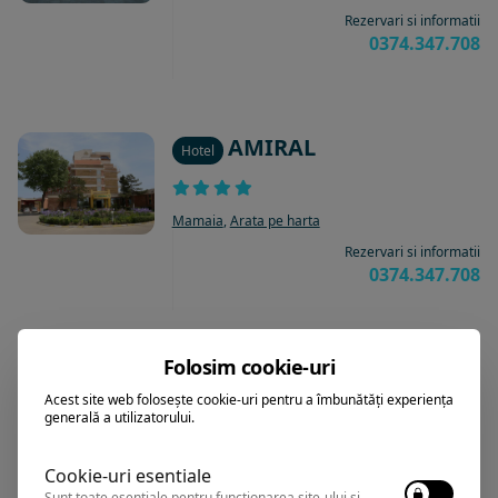
Rezervari si informatii
0374.347.708
AMIRAL
Hotel
Mamaia
,
Arata pe harta
Rezervari si informatii
0374.347.708
Folosim cookie-uri
ORFEU
Hotel
Acest site web folosește cookie-uri pentru a îmbunătăți experiența
generală a utilizatorului.
Mamaia
,
Arata pe harta
Cookie-uri esentiale
Rezervari si informatii
Sunt toate esențiale pentru funcționarea site-ului și