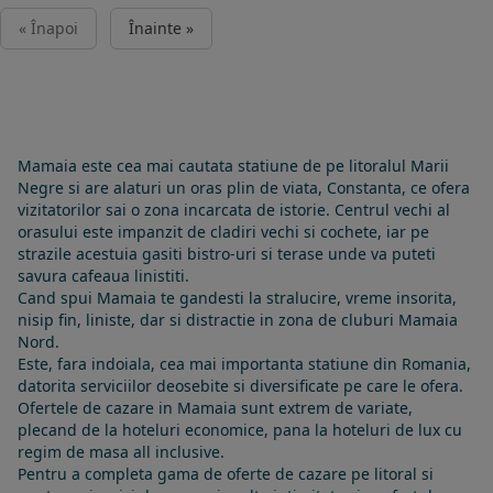
« Înapoi
Înainte »
Mamaia este cea mai cautata statiune de pe litoralul Marii
Negre si are alaturi un oras plin de viata, Constanta, ce ofera
vizitatorilor sai o zona incarcata de istorie. Centrul vechi al
orasului este impanzit de cladiri vechi si cochete, iar pe
strazile acestuia gasiti bistro-uri si terase unde va puteti
savura cafeaua linistiti.
Cand spui Mamaia te gandesti la stralucire, vreme insorita,
nisip fin, liniste, dar si distractie in zona de cluburi Mamaia
Nord.
Este, fara indoiala, cea mai importanta statiune din Romania,
datorita serviciilor deosebite si diversificate pe care le ofera.
Ofertele de cazare in Mamaia sunt extrem de variate,
plecand de la hoteluri economice, pana la hoteluri de lux cu
regim de masa all inclusive.
Pentru a completa gama de oferte de cazare pe litoral si