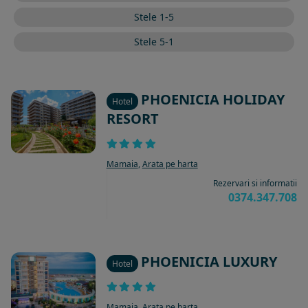
Stele 1-5
Stele 5-1
PHOENICIA HOLIDAY
Hotel
RESORT
Mamaia
,
Arata pe harta
Rezervari si informatii
0374.347.708
PHOENICIA LUXURY
Hotel
Mamaia
,
Arata pe harta