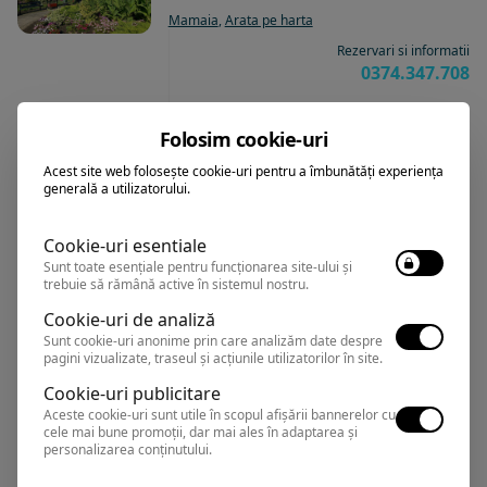
Mamaia
,
Arata pe harta
Rezervari si informatii
0374.347.708
Folosim cookie-uri
MAJESTIC
Acest site web folosește cookie-uri pentru a îmbunătăți experiența
Hotel
generală a utilizatorului.
Cookie-uri esentiale
Mamaia
,
Arata pe harta
Sunt toate esențiale pentru funcționarea site-ului și
Rezervari si informatii
trebuie să rămână active în sistemul nostru.
0374.347.708
Cookie-uri de analiză
Sunt cookie-uri anonime prin care analizăm date despre
pagini vizualizate, traseul și acțiunile utilizatorilor în site.
Cookie-uri publicitare
COMANDOR
Hotel
Aceste cookie-uri sunt utile în scopul afișării bannerelor cu
cele mai bune promoții, dar mai ales în adaptarea și
personalizarea conținutului.
Mamaia
,
Arata pe harta