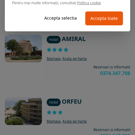
Pentru mai multe informații, consultați
Politica cookie
Rezervari si informatii
0374.347.708
Accepta selectia
Accepta toate
AMIRAL
Hotel
Mamaia
,
Arata pe harta
Rezervari si informatii
0374.347.708
ORFEU
Hotel
Mamaia
,
Arata pe harta
Rezervari si informatii