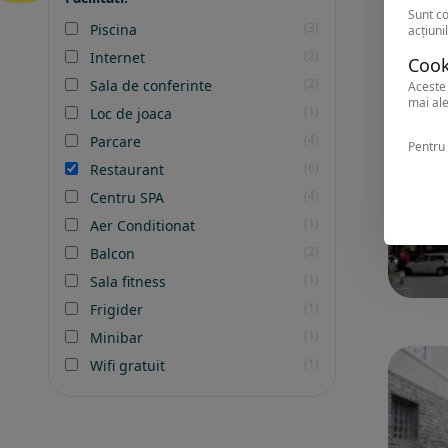
Sunt co
(3)
Piscina
acțiunil
(2)
Internet
Cook
(2)
Sala de conferinte
Aceste 
mai ale
(1)
Loc de joaca
(4)
Parcare
Pentru 
(6)
Restaurant
(4)
Centru SPA
(1)
Aer Conditionat
(2)
Balcon
(1)
Sala fitness
(1)
Frigider
(1)
Minibar
(1)
Wifi gratuit