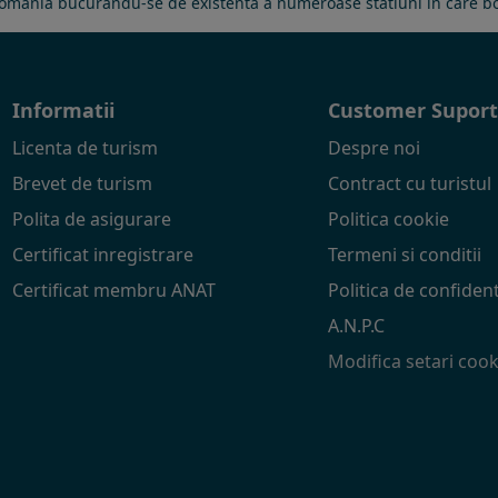
e, Romania bucurandu-se de existenta a numeroase statiuni in care b
Informatii
Customer Supor
Licenta de turism
Despre noi
Brevet de turism
Contract cu turistul
Polita de asigurare
Politica cookie
Certificat inregistrare
Termeni si conditii
Certificat membru ANAT
Politica de confident
A.N.P.C
Modifica setari cook