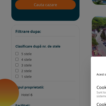
Filtrare dupa:
Clasificare după nr. de stele
5 stele
4 stele
3 stele
2 stele
Acest s
1 stele
Cook
Tipul proprietatii:
Sunt to
Hotel
6
sistemu
Cook
Facilitati: