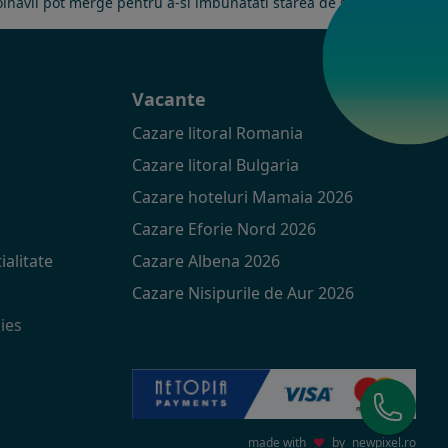
olnavii pot merge pentru a-si imbunatati starea de sanatate.
t
Vacante
Cazare litoral Romania
Cazare litoral Bulgaria
Cazare hoteluri Mamaia 2026
Cazare Eforie Nord 2026
ialitate
Cazare Albena 2026
Cazare Nisipurile de Aur 2026
ies
made with
♥
by
newpixel.ro