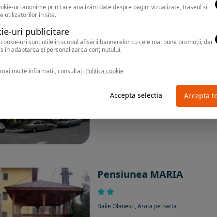
okie-uri anonime prin care analizăm date despre pagini vizualizate, traseul și
e utilizatorilor în site.
ie-uri publicitare
cookie-uri sunt utile în scopul afișării bannerelor cu cele mai bune promoții, dar
s în adaptarea și personalizarea conținutului.
Pensiunea IZVOARE
mai multe informații, consultați
Politica cookie
Baile Olanesti
,
Arata pe harta
Accepta selectia
Accepta t
Pensiunea MARIA
Baile Olanesti
,
Arata pe harta