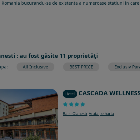
are, Romania bucurandu-se de existenta a numeroase statiuni in car
anesti : au fost găsite 11 proprietăţi
upa:
All Inclusive
BEST PRICE
Exclusiv Par
CASCADA WELLNESS
Hotel
Baile Olanesti
,
Arata pe harta