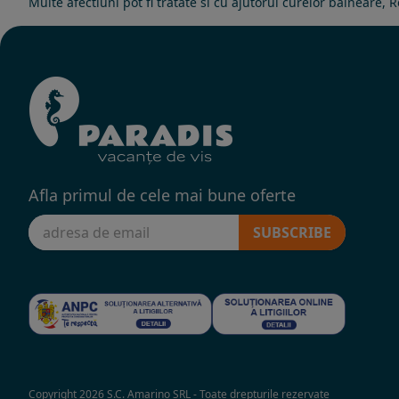
Multe afectiuni pot fi tratate si cu ajutorul curelor balnear
Afla primul de cele mai bune oferte
SUBSCRIBE
Copyright 2026 S.C. Amarino SRL - Toate drepturile rezervate