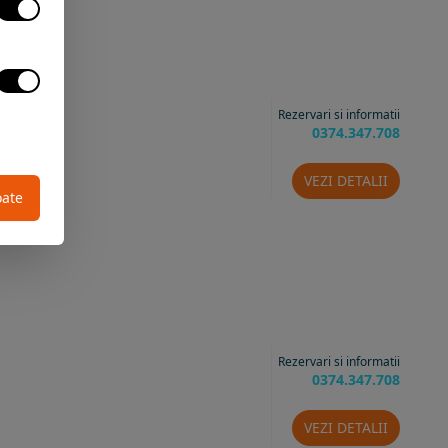
Rezervari si informatii
0374.347.708
VEZI DETALII
oate
Rezervari si informatii
0374.347.708
VEZI DETALII