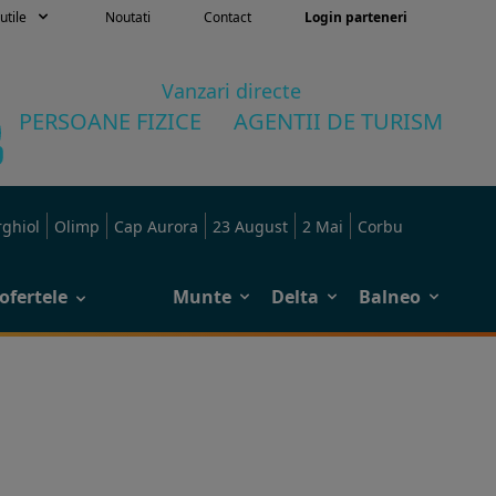
utile
Noutati
Contact
Login parteneri
Vanzari directe
PERSOANE FIZICE
AGENTII DE TURISM
rghiol
Olimp
Cap Aurora
23 August
2 Mai
Corbu
ofertele
Munte
Delta
Balneo