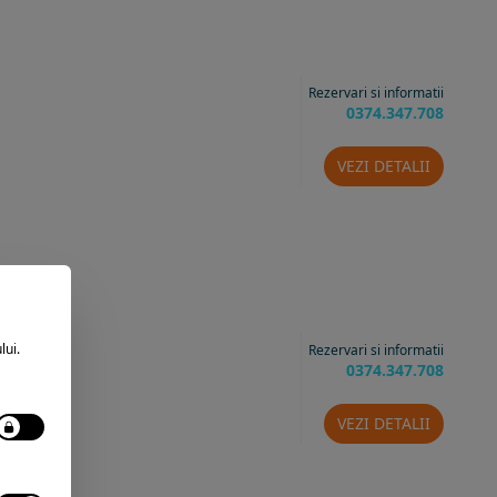
Rezervari si informatii
0374.347.708
VEZI DETALII
lui.
Rezervari si informatii
0374.347.708
VEZI DETALII