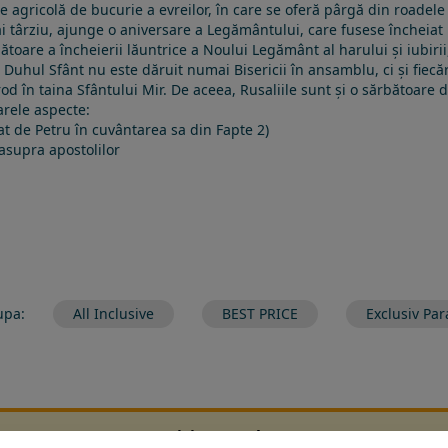
are agricolă de bucurie a
evreilor
, în care se oferă pârgă din roadele
ai târziu, ajunge o aniversare a Legământului, care fusese încheiat la
ătoare a încheierii lăuntrice a Noului Legământ al harului și iubirii
Duhul Sfânt nu este dăruit numai Bisericii în ansamblu, ci și fiecăru
rod în taina
Sfântului Mir
. De aceea, Rusaliile sunt și o sărbătoare
arele aspecte:
tat de Petru în cuvântarea sa din Fapte 2)
asupra apostolilor
upa:
All Inclusive
BEST PRICE
Exclusiv Par
ltrarea nu a returnat niciun rezultat