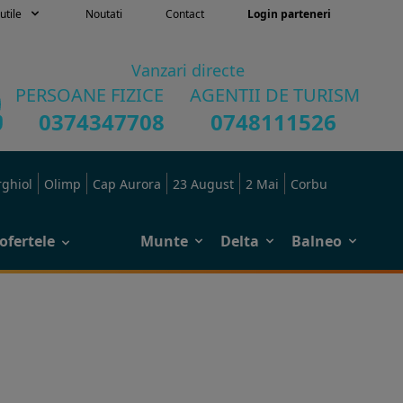
utile
Noutati
Contact
Login parteneri
Vanzari directe
PERSOANE FIZICE
AGENTII DE TURISM
0374347708
0748111526
rghiol
Olimp
Cap Aurora
23 August
2 Mai
Corbu
ofertele
Munte
Delta
Balneo