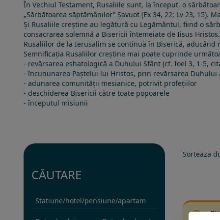
În
Vechiul Testament
, Rusaliile sunt, la început, o sărbăto
„Sărbătoarea săptămânilor”
Șavuot
(Ex 34, 22; Lv 23, 15). M
Și Rusaliile creștine au legătură cu Legământul, fiind o sărb
consacrarea solemnă a Bisericii întemeiate de Iisus Hristos. 
Rusaliilor de la Ierusalim se continuă în Biserică, aducând 
Semnificația Rusaliilor creștine mai poate cuprinde următo
- revărsarea eshatologică a Duhului Sfânt (cf. Ioel 3, 1-5, ci
- încununarea Paștelui lui Hristos, prin revărsarea Duhului 
- adunarea comunității mesianice, potrivit profețiilor
- deschiderea Bisericii către toate popoarele
- începutul misiunii
Sorteaza d
CĂUTARE
Fi