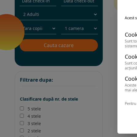
Inc
Acest s
Cook
Sunt to
sistemu
Cook
Sunt co
acțiunil
Cook
Filtrare dupa:
Aceste 
mai ale
Clasificare după nr. de stele
Pentru 
5 stele
4 stele
3 stele
2 stele