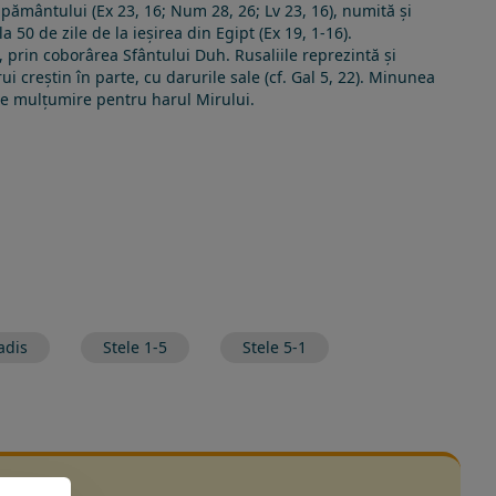
 pământului (Ex 23, 16; Num 28, 26; Lv 23, 16), numită și
 50 de zile de la ieșirea din Egipt (Ex 19, 1-16).
, prin coborârea Sfântului Duh. Rusaliile reprezintă și
i creștin în parte, cu darurile sale (cf.
Gal 5, 22
). Minunea
 de mulțumire pentru harul Mirului.
adis
Stele 1-5
Stele 5-1