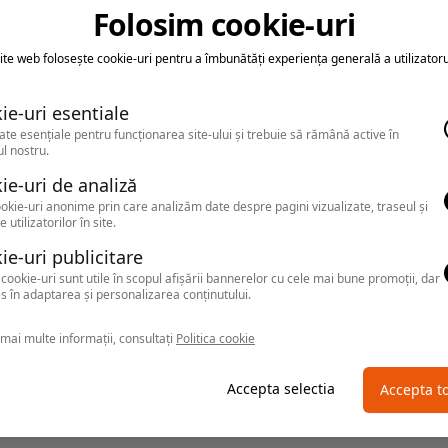
earca sa folosesti o cautarea mai generala sau alege alte fitre.
Folosim cookie-uri
ite web folosește cookie-uri pentru a îmbunătăți experiența generală a utilizatoru
ie-uri esentiale
ate esențiale pentru funcționarea site-ului și trebuie să rămână active în
l nostru.
ie-uri de analiză
okie-uri anonime prin care analizăm date despre pagini vizualizate, traseul și
e utilizatorilor în site.
ie-uri publicitare
cookie-uri sunt utile în scopul afișării bannerelor cu cele mai bune promoții, dar
s în adaptarea și personalizarea conținutului.
mai multe informații, consultați
Politica cookie
Accepta selectia
Accepta t