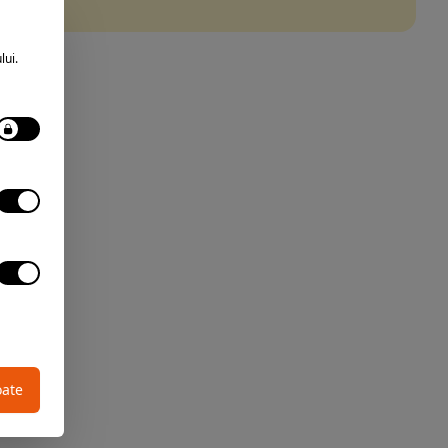
lui.
oate