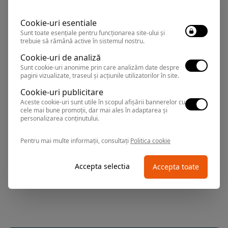
Cookie-uri esentiale
Venus
,
Arata pe harta
Sunt toate esențiale pentru funcționarea site-ului și
Rezervari si informatii
trebuie să rămână active în sistemul nostru.
0374.347.708
Cookie-uri de analiză
Sunt cookie-uri anonime prin care analizăm date despre
pagini vizualizate, traseul și acțiunile utilizatorilor în site.
Cookie-uri publicitare
CARMEN
Hotel
Aceste cookie-uri sunt utile în scopul afișării bannerelor cu
cele mai bune promoții, dar mai ales în adaptarea și
personalizarea conținutului.
Venus
,
Arata pe harta
Pentru mai multe informații, consultați
Politica cookie
Rezervari si informatii
0374.347.708
Accepta selectia
Accepta toate