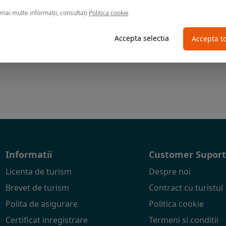
mai multe informații, consultați
Politica cookie
Accepta selectia
Accepta t
Informatii
Customer Supor
Licenta de turism
Despre noi
Brevet de turism
Contract cu turistul
Polita de asigurare
Politica cookie
Certificat inregistrare
Termeni si conditii