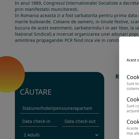
In anul
1889
, Congresul
Internationalei Socialiste
a decreta
prin manifestatii muncitoresti.
In
Romania
aceasta zi a fost sarbatorita pentru prima data
marile bulevarde. Coloane de oameni, in tinute festive, sca
bucura de acest eveniment, sarbatorindu-l in aer liber, la 
Național Sindical
) a incercat organizarea unei adunari popula
amintirea propagandei PCR fiind inca vie in constiinta popul
Acest s
Romania 
Cook
Sunt to
sistemu
CĂUTARE
Cook
Sunt co
acțiunil
Cook
Aceste 
mai ale