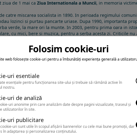
t ziua de
1 mai
ca
Ziua Internationala a Muncii
, in memoria victim
 de catre miscarea
socialista
in 1890. In
perioada regimului comuni
ndau lozinci si purtau pancarte uriase. Dupa 1990, importanta prop
iarba verde, la mare ori la munte. In 2003, pentru prima oara in
ist
re, cu mici, bere si muzica, pentru a serba acesta zi. Criticile nu a
atiei.
Folosim cookie-uri
ite web folosește cookie-uri pentru a îmbunătăți experiența generală a utilizatoru
: au fost găsite 0 orase
ie-uri esentiale
ate esențiale pentru funcționarea site-ului și trebuie să rămână active în
l nostru.
ie-uri de analiză
okie-uri anonime prin care analizăm date despre pagini vizualizate, traseul și
e utilizatorilor în site.
ie-uri publicitare
cookie-uri sunt utile în scopul afișării bannerelor cu cele mai bune promoții, dar
s în adaptarea și personalizarea conținutului.