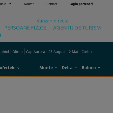
utile
Noutati
Contact
Login parteneri
Vanzari directe
PERSOANE FIZICE
AGENTII DE TURISM
rghiol
Olimp
Cap Aurora
23 August
2 Mai
Corbu
ofertele
Munte
Delta
Balneo