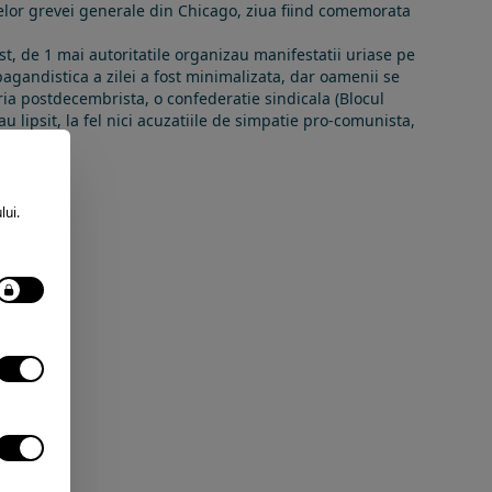
elor grevei generale din
Chicago
, ziua fiind comemorata
st
, de 1 mai autoritatile organizau manifestatii uriase pe
agandistica a zilei a fost minimalizata, dar oamenii se
oria postdecembrista
, o confederatie sindicala (
Blocul
u lipsit, la fel nici acuzatiile de simpatie pro-comunista,
lui.