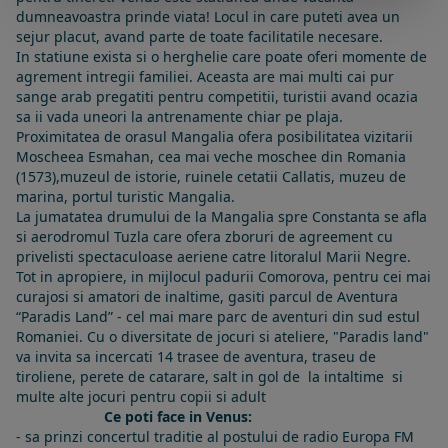
dumneavoastra prinde viata! Locul in care puteti avea un
sejur placut, avand parte de toate facilitatile necesare.
In statiune exista si o herghelie care poate oferi momente de
agrement intregii familiei. Aceasta are mai multi cai pur
sange arab pregatiti pentru competitii, turistii avand ocazia
sa ii vada uneori la antrenamente chiar pe plaja.
Proximitatea de orasul Mangalia ofera posibilitatea vizitarii
Moscheea Esmahan, cea mai veche moschee din Romania
(1573),muzeul de istorie, ruinele cetatii Callatis, muzeu de
marina, portul turistic Mangalia.
La jumatatea drumului de la Mangalia spre Constanta se afla
si aerodromul Tuzla care ofera zboruri de agreement cu
privelisti spectaculoase aeriene catre litoralul Marii Negre.
Tot in apropiere, in mijlocul padurii Comorova, pentru cei mai
curajosi si amatori de inaltime, gasiti parcul de Aventura
“Paradis Land” - cel mai mare parc de aventuri din sud estul
Romaniei. Cu o diversitate de jocuri si ateliere, "Paradis land"
va invita sa incercati 14 trasee de aventura, traseu de
tiroliene, perete de catarare, salt in gol de la intaltime si
multe alte jocuri pentru copii si adult
Ce poti face in Venus:
- sa prinzi concertul traditie al postului de radio Europa FM