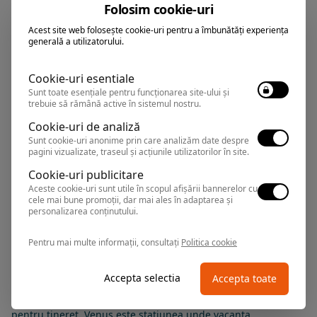
Folosim cookie-uri
MIOARA
Acest site web folosește cookie-uri pentru a îmbunătăți experiența
Vila
generală a utilizatorului.
Venus
,
Arata pe harta
Cookie-uri esentiale
Sunt toate esențiale pentru funcționarea site-ului și
Rezervari si informatii
trebuie să rămână active în sistemul nostru.
0374.347.708
Cookie-uri de analiză
Sunt cookie-uri anonime prin care analizăm date despre
pagini vizualizate, traseul și acțiunile utilizatorilor în site.
Cookie-uri publicitare
Aceste cookie-uri sunt utile în scopul afișării bannerelor cu
cele mai bune promoții, dar mai ales în adaptarea și
personalizarea conținutului.
Statiunea care a primit numele zeitei frumusetii si are
Pentru mai multe informații, consultați
Politica cookie
hotelurile denumite preponderant cu nume feminine.
Plajele generoase si linistite, bazele de tratament din
apropiere dar si festivaluri si concerte live precum
Accepta selectia
Accepta toate
binecunoscutul concert Europa FM Live pe plaja, fac din
statiunea Venus un loc atragator atat pentru seniori cat si
pentru tineret.
Venus este statiunea unde vacanta