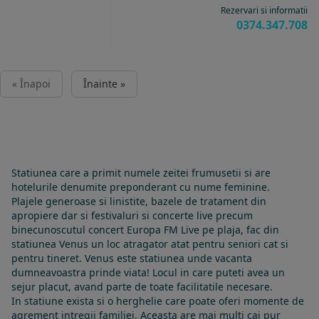
Rezervari si informatii
0374.347.708
« Înapoi
Înainte »
Statiunea care a primit numele zeitei frumusetii si are
hotelurile denumite preponderant cu nume feminine.
Plajele generoase si linistite, bazele de tratament din
apropiere dar si festivaluri si concerte live precum
binecunoscutul concert Europa FM Live pe plaja, fac din
statiunea Venus un loc atragator atat pentru seniori cat si
pentru tineret.
Venus este statiunea unde vacanta
dumneavoastra prinde viata! Locul in care puteti avea un
sejur placut, avand parte de toate facilitatile necesare.
In statiune exista si o herghelie care poate oferi momente de
agrement intregii familiei. Aceasta are mai multi cai pur