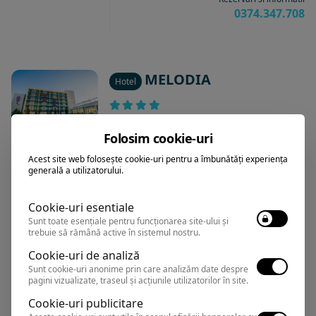
0374.347.708
MELODIA
Hotel
Venus
,
Arata pe harta
Folosim cookie-uri
Rezervari si informatii
0374.347.708
Acest site web folosește cookie-uri pentru a îmbunătăți experiența
generală a utilizatorului.
Cookie-uri esentiale
Sunt toate esențiale pentru funcționarea site-ului și
CARMEN
Hotel
trebuie să rămână active în sistemul nostru.
INTERNATIONAL(fostul
Cookie-uri de analiză
BECALI HOTEL)
Sunt cookie-uri anonime prin care analizăm date despre
pagini vizualizate, traseul și acțiunile utilizatorilor în site.
Cookie-uri publicitare
Venus
,
Arata pe harta