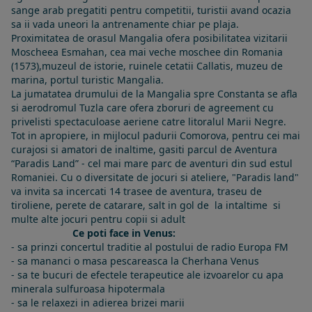
sange arab pregatiti pentru competitii, turistii avand ocazia
sa ii vada uneori la antrenamente chiar pe plaja.
Proximitatea de orasul Mangalia ofera posibilitatea vizitarii
Moscheea Esmahan, cea mai veche moschee din Romania
(1573),muzeul de istorie, ruinele cetatii Callatis, muzeu de
marina, portul turistic Mangalia.
La jumatatea drumului de la Mangalia spre Constanta se afla
si aerodromul Tuzla care ofera zboruri de agreement cu
privelisti spectaculoase aeriene catre litoralul Marii Negre.
Tot in apropiere, in mijlocul padurii Comorova, pentru cei mai
curajosi si amatori de inaltime, gasiti parcul de Aventura
“Paradis Land” - cel mai mare parc de aventuri din sud estul
Romaniei. Cu o diversitate de jocuri si ateliere, "Paradis land"
va invita sa incercati 14 trasee de aventura, traseu de
tiroliene, perete de catarare, salt in gol de la intaltime si
multe alte jocuri pentru copii si adult
Ce poti face in Venus:
- sa prinzi concertul traditie al postului de radio Europa FM
- sa mananci o masa pescareasca la Cherhana Venus
- sa te bucuri de efectele terapeutice ale izvoarelor cu apa
minerala sulfuroasa hipotermala
- sa le relaxezi in adierea brizei marii