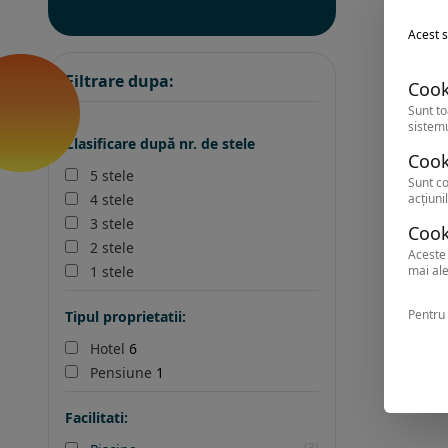
Acest s
Filtrare dupa:
Cook
Sunt to
sistemu
Clasificare după nr. de stele
Cook
5 stele
Sunt co
acțiunil
4 stele
3 stele
Cook
2 stele
Aceste 
mai ale
1 stele
Pentru 
Tipul proprietatii:
Hotel
6
Pensiune
1
Facilitati:
(3)