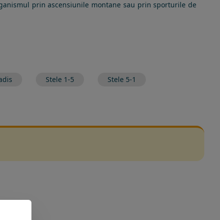
organismul prin ascensiunile montane sau prin sporturile de
adis
Stele 1-5
Stele 5-1