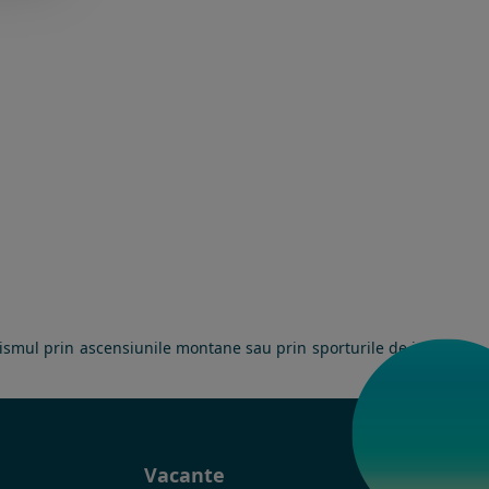
nismul prin ascensiunile montane sau prin sporturile de iarna,
t
Vacante