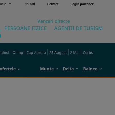
utile
Noutati
Contact
Login parteneri
Vanzari directe
PERSOANE FIZICE
AGENTII DE TURISM
rghiol
Olimp
Cap Aurora
23 August
2 Mai
Corbu
ofertele
Munte
Delta
Balneo