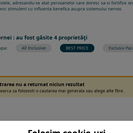
stele, adresandu-se atat persoanelor care doresc sa-si fortifice 
onic stimulent cu influenta benefica asupra sistemului nervos
rnei : au fost găsite 4 proprietăţi
upa:
All Inclusive
BEST PRICE
Exclusiv Par
ltrarea nu a returnat niciun rezultat
earca sa folosesti o cautarea mai generala sau alege alte fitre.