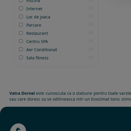
Piscina
(1)
Internet
(1)
Loc de joaca
(2)
Parcare
(3)
Restaurant
(1)
Centru SPA
(1)
Aer Conditionat
(2)
Sala fitness
Vatra Dornei
este cunoscuta ca o statiune pentru toate varste
sau care doresc sa se odihneasca intr-un bioclimat tonic stim