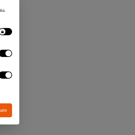
lui.
oate