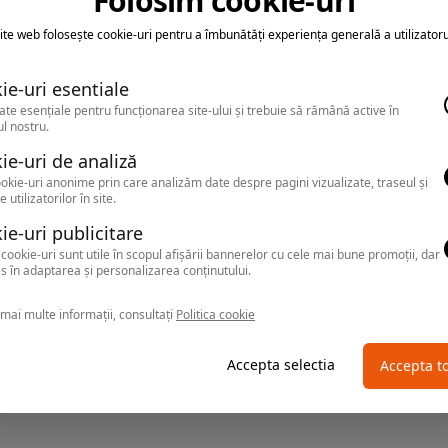
Folosim cookie-uri
ite web folosește cookie-uri pentru a îmbunătăți experiența generală a utilizatoru
ie-uri esentiale
ate esențiale pentru funcționarea site-ului și trebuie să rămână active în
l nostru.
ie-uri de analiză
okie-uri anonime prin care analizăm date despre pagini vizualizate, traseul și
e utilizatorilor în site.
ie-uri publicitare
cookie-uri sunt utile în scopul afișării bannerelor cu cele mai bune promoții, dar
s în adaptarea și personalizarea conținutului.
mai multe informații, consultați
Politica cookie
Accepta selectia
Accepta t