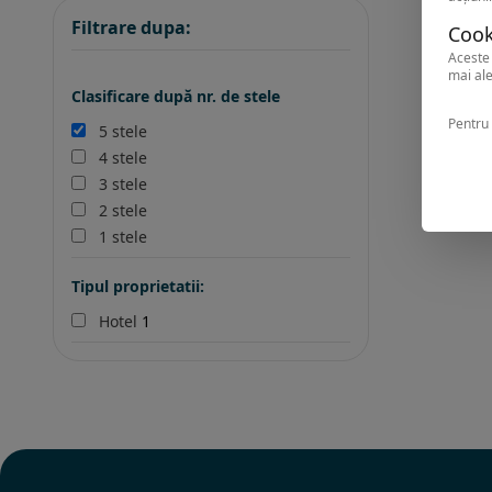
Filtrare dupa:
Cook
Aceste 
mai ale
Clasificare după nr. de stele
Pentru 
5 stele
4 stele
3 stele
2 stele
1 stele
Tipul proprietatii:
Hotel
1