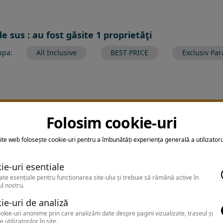
de sus : au fost găsite 1 proprietăţi
upa:
All Inclusive
BEST PRICE
Exclusiv Par
ltrarea nu a returnat niciun rezultat
Folosim cookie-uri
earca sa folosesti o cautarea mai generala sau alege alte fitre.
ite web folosește cookie-uri pentru a îmbunătăți experiența generală a utilizatoru
ie-uri esentiale
ate esențiale pentru funcționarea site-ului și trebuie să rămână active în
l nostru.
ie-uri de analiză
okie-uri anonime prin care analizăm date despre pagini vizualizate, traseul și
e utilizatorilor în site.