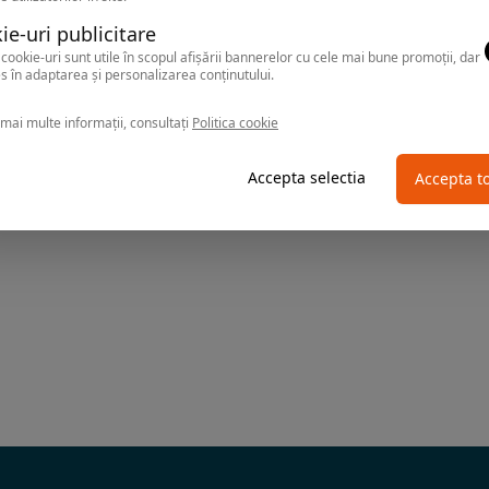
ie-uri publicitare
cookie-uri sunt utile în scopul afișării bannerelor cu cele mai bune promoții, dar
s în adaptarea și personalizarea conținutului.
mai multe informații, consultați
Politica cookie
Accepta selectia
Accepta t