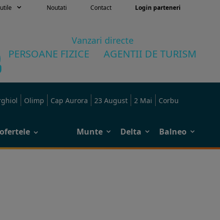
utile
Noutati
Contact
Login parteneri
Vanzari directe
PERSOANE FIZICE
AGENTII DE TURISM
rghiol
Olimp
Cap Aurora
23 August
2 Mai
Corbu
ofertele
Munte
Delta
Balneo