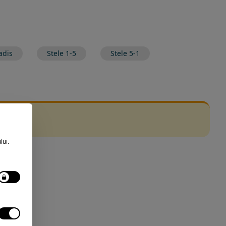
adis
Stele 1-5
Stele 5-1
lui.