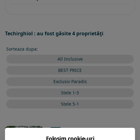
Techirghiol : au fost găsite 4 proprietăţi
Sorteaza dupa:
All Inclusive
BEST PRICE
Exclusiv Paradis
Stele 1-5
Stele 5-1
ANINA
Hotel
Folosim cookie-uri