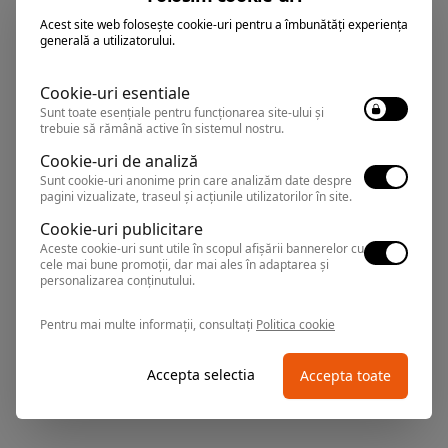
Acest site web folosește cookie-uri pentru a îmbunătăți experiența
Techirghiol
,
Arata pe harta
generală a utilizatorului.
Rezervari si informatii
0374.347.708
Cookie-uri esentiale
Sunt toate esențiale pentru funcționarea site-ului și
trebuie să rămână active în sistemul nostru.
Cookie-uri de analiză
SFANTA MARIA
Hotel
Sunt cookie-uri anonime prin care analizăm date despre
pagini vizualizate, traseul și acțiunile utilizatorilor în site.
Cookie-uri publicitare
Techirghiol
,
Arata pe harta
Aceste cookie-uri sunt utile în scopul afișării bannerelor cu
cele mai bune promoții, dar mai ales în adaptarea și
Rezervari si informatii
personalizarea conținutului.
0374.347.708
Pentru mai multe informații, consultați
Politica cookie
Accepta selectia
Accepta toate