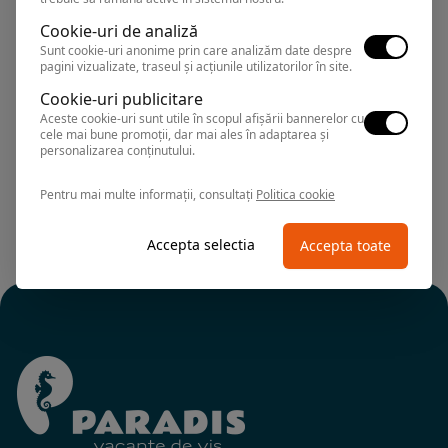
Rezervari si informatii
Cookie-uri de analiză
0374.347.708
Sunt cookie-uri anonime prin care analizăm date despre
pagini vizualizate, traseul și acțiunile utilizatorilor în site.
Cookie-uri publicitare
Aceste cookie-uri sunt utile în scopul afișării bannerelor cu
cele mai bune promoții, dar mai ales în adaptarea și
personalizarea conținutului.
Pentru mai multe informații, consultați
Politica cookie
Localitatea Techirghiol este recunoscuta pentru tratamentele
cu namol sapropelic care vindeca afectiuni reumatismale.
In zona sa dezvoltat turismul balneoclimateric.
Accepta selectia
Accepta toate