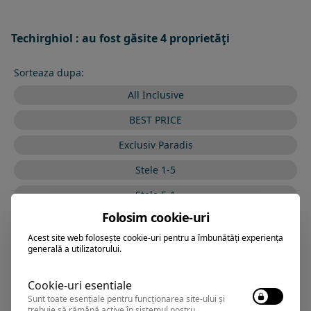
Techirghiol : au fost găsite 4 proprietăţi
Sorteaza dupa:
All Inclusive
BEST PRICE
Exclusiv Paradis
Stele 1-5
Stele 5-1
Folosim cookie-uri
Acest site web folosește cookie-uri pentru a îmbunătăți experiența
generală a utilizatorului.
STELLA MARIS
Vila
Cookie-uri esentiale
Sunt toate esențiale pentru funcționarea site-ului și
Techirghiol
,
Arata pe harta
trebuie să rămână active în sistemul nostru.