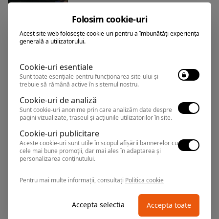
Sf. Gheorghe
,
Arata pe harta
Folosim cookie-uri
Rezervari si informatii
Acest site web folosește cookie-uri pentru a îmbunătăți experiența
0374.347.708
generală a utilizatorului.
Cookie-uri esentiale
Sunt toate esențiale pentru funcționarea site-ului și
DELTA MARINA
Pensiune
trebuie să rămână active în sistemul nostru.
Cookie-uri de analiză
Sunt cookie-uri anonime prin care analizăm date despre
Sf. Gheorghe
,
Arata pe harta
pagini vizualizate, traseul și acțiunile utilizatorilor în site.
Rezervari si informatii
Cookie-uri publicitare
0374.347.708
Aceste cookie-uri sunt utile în scopul afișării bannerelor cu
cele mai bune promoții, dar mai ales în adaptarea și
personalizarea conținutului.
Pentru mai multe informații, consultați
Politica cookie
Accepta selectia
Accepta toate