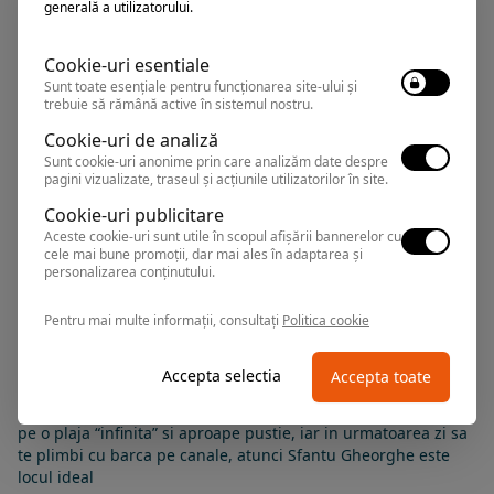
GREEN VILLAGE
generală a utilizatorului.
Hotel
Cookie-uri esentiale
Sf. Gheorghe
,
Arata pe harta
Sunt toate esențiale pentru funcționarea site-ului și
trebuie să rămână active în sistemul nostru.
Rezervari si informatii
0374.347.708
Cookie-uri de analiză
Sunt cookie-uri anonime prin care analizăm date despre
pagini vizualizate, traseul și acțiunile utilizatorilor în site.
Cookie-uri publicitare
Aceste cookie-uri sunt utile în scopul afișării bannerelor cu
cele mai bune promoții, dar mai ales în adaptarea și
personalizarea conținutului.
Pentru mai multe informații, consultați
Politica cookie
Sfantu Gheoghe este un punct terminus, locul in care Delta
Dunarii se intrepatrunde cu plaja Marii Negre, locul in care
Dunarea se varsa in mare si totodata locul in care poti sa
Accepta selectia
Accepta toate
mananci cele mai variate specii de peste, gatite in orice fel.
Daca vrei un concediu in care sa te bronzezi, o zi sa lenevesti
pe o plaja “infinita” si aproape pustie, iar in urmatoarea zi sa
te plimbi cu barca pe canale, atunci Sfantu Gheorghe este
locul ideal