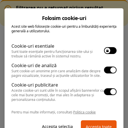
Filtrarea nu a returnat niciun rezultat
Incearca sa folosesti o cautarea mai generala sau alege
Folosim cookie-uri
alte fitre.
Acest site web folosește cookie-uri pentru a îmbunătăți experiența
generală a utilizatorului.
Cookie-uri esentiale
Sunt toate esențiale pentru funcționarea site-ului și
Predeal este cea mai nordica statiune de pe Valea Prahovei,
trebuie să rămână active în sistemul nostru.
situata la 25 de km de Brasov, fiind orasul aflat la cea mai
Cookie-uri de analiză
mare altitudine din Romania (1.030-1.110 m).
Sunt cookie-uri anonime prin care analizăm date despre
Coordonatele Predealului sunt 45’30” latitudine Nordica si
pagini vizualizate, traseul și acțiunile utilizatorilor în site.
25’26” latitudine Estica. Localitatea se invecineaza cu mai
Cookie-uri publicitare
multe orase, astfel: in Sud cu orasul Azuga, in Sud-Vest cu
orasul Busteni, in Nord-Vest cu orasul Rasnov iar in Nord cu
Aceste cookie-uri sunt utile în scopul afișării bannerelor cu
cele mai bune promoții, dar mai ales în adaptarea și
Municipiul Brasov.
personalizarea conținutului.
Predealul este asezat pe Valea Prahovei, langa trecatoarea cu
acelasi nume din Carpatii Meridionali, la altitudinea de 1.060
Pentru mai multe informații, consultați
Politica cookie
m, intr-o trecatoare intre Muntenia si Transilvania. Localitatea
are ca delimitari raurile Prahova la sud si Timis la nord.
Orasul este delimitat de 3 masive: Postavarul, Piatra Mare si
Accepta selectia
Accepta toate