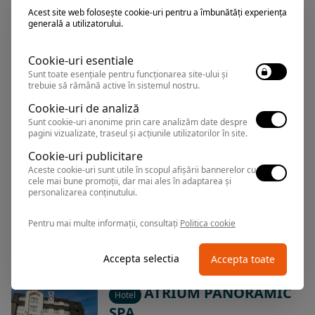
GRAND RESORT
Hotel
Acest site web folosește cookie-uri pentru a îmbunătăți experiența
generală a utilizatorului.
Predeal
,
Arata pe harta
Cookie-uri esentiale
Rezervari si informatii
Sunt toate esențiale pentru funcționarea site-ului și
0374.347.708
trebuie să rămână active în sistemul nostru.
Cookie-uri de analiză
Sunt cookie-uri anonime prin care analizăm date despre
pagini vizualizate, traseul și acțiunile utilizatorilor în site.
ORIZONT
Hotel
Cookie-uri publicitare
Aceste cookie-uri sunt utile în scopul afișării bannerelor cu
cele mai bune promoții, dar mai ales în adaptarea și
personalizarea conținutului.
Predeal
,
Arata pe harta
Rezervari si informatii
Pentru mai multe informații, consultați
Politica cookie
0374.347.708
Accepta selectia
Accepta toate
ATRIUM PANORAMIC
Hotel
SPA