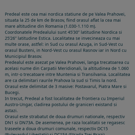
Predeal este cea mai nordica statiune de pe Valea Prahovei,
situata la 25 de km de Brasov, fiind orasul aflat la cea mai
mare altitudine din Romania (1.030-1.110 m).
Coordonatele Predealului sunt 45’30” latitudine Nordica si
25’26” latitudine Estica. Localitatea se invecineaza cu mai
multe orase, astfel: in Sud cu orasul Azuga, in Sud-Vest cu
orasul Busteni, in Nord-Vest cu orasul Rasnov iar in Nord cu
Municipiul Brasov.
Predealul este asezat pe Valea Prahovei, langa trecatoarea cu
acelasi nume din Carpatii Meridionali, la altitudinea de 1.060
m, intr-o trecatoare intre Muntenia si Transilvania. Localitatea
are ca delimitari raurile Prahova la sud si Timis la nord.
Orasul este delimitat de 3 masive: Postavarul, Piatra Mare si
Bucegi.
In trecut, Predeal a fost localitatea de frontiera cu Imperiul
Austro-Ungar, cladirea postului de graniceri existand si
astazi.
Orasul este strabatut de doua drumuri nationale, respectiv
DN1 si DN73A. De asemenea, pe raza localitatii se regasesc
traseele a doua drumuri comunale, respectiv DC15
(Bulevardul Libertatii) si DC15A (Strada Trei Brazi)