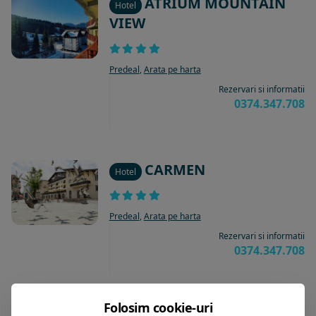
ATRIUM MOUNTAIN
Hotel
VIEW
Predeal
,
Arata pe harta
Rezervari si informatii
0374.347.708
CARMEN
Hotel
Predeal
,
Arata pe harta
Rezervari si informatii
0374.347.708
Folosim cookie-uri