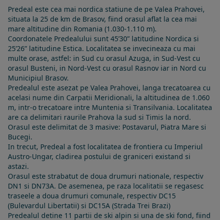
Predeal este cea mai nordica statiune de pe Valea Prahovei,
situata la 25 de km de Brasov, fiind orasul aflat la cea mai
mare altitudine din Romania (1.030-1.110 m).
Coordonatele Predealului sunt 45’30” latitudine Nordica si
25’26” latitudine Estica. Localitatea se invecineaza cu mai
multe orase, astfel: in Sud cu orasul Azuga, in Sud-Vest cu
orasul Busteni, in Nord-Vest cu orasul Rasnov iar in Nord cu
Municipiul Brasov.
Predealul este asezat pe Valea Prahovei, langa trecatoarea cu
acelasi nume din Carpatii Meridionali, la altitudinea de 1.060
m, intr-o trecatoare intre Muntenia si Transilvania. Localitatea
are ca delimitari raurile Prahova la sud si Timis la nord.
Orasul este delimitat de 3 masive: Postavarul, Piatra Mare si
Bucegi.
In trecut, Predeal a fost localitatea de frontiera cu Imperiul
Austro-Ungar, cladirea postului de graniceri existand si
astazi.
Orasul este strabatut de doua drumuri nationale, respectiv
DN1 si DN73A. De asemenea, pe raza localitatii se regasesc
traseele a doua drumuri comunale, respectiv DC15
(Bulevardul Libertatii) si DC15A (Strada Trei Brazi)
Predealul detine 11 partii de ski alpin si una de ski fond, fiind