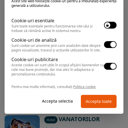
SPA
Acest site web folosește cookie-uri pentru a îmbunătăți experiența
generală a utilizatorului.
Predeal
,
Arata pe harta
Cookie-uri esentiale
Sunt toate esențiale pentru funcționarea site-ului și
Rezervari si informatii
trebuie să rămână active în sistemul nostru.
0374.347.708
Cookie-uri de analiză
Sunt cookie-uri anonime prin care analizăm date despre
pagini vizualizate, traseul și acțiunile utilizatorilor în site.
ROZMARIN
Cookie-uri publicitare
Hotel
Aceste cookie-uri sunt utile în scopul afișării bannerelor cu
cele mai bune promoții, dar mai ales în adaptarea și
personalizarea conținutului.
Predeal
,
Arata pe harta
Rezervari si informatii
Pentru mai multe informații, consultați
Politica cookie
0374.347.708
Accepta selectia
Accepta toate
VANATORILOR
Hotel