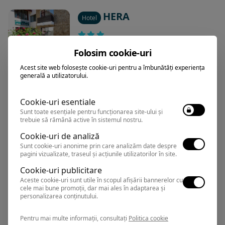
HERA
Hotel
Predeal
,
Arata pe harta
Folosim cookie-uri
Rezervari si informatii
Acest site web folosește cookie-uri pentru a îmbunătăți experiența
0374.347.708
generală a utilizatorului.
Cookie-uri esentiale
Sunt toate esențiale pentru funcționarea site-ului și
TREI BRAZI
trebuie să rămână active în sistemul nostru.
Hotel
Cookie-uri de analiză
Sunt cookie-uri anonime prin care analizăm date despre
pagini vizualizate, traseul și acțiunile utilizatorilor în site.
Predeal
,
Arata pe harta
Rezervari si informatii
Cookie-uri publicitare
0374.347.708
Aceste cookie-uri sunt utile în scopul afișării bannerelor cu
cele mai bune promoții, dar mai ales în adaptarea și
personalizarea conținutului.
Pentru mai multe informații, consultați
Politica cookie