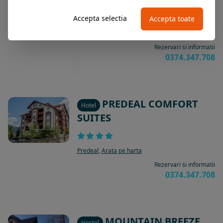
PIEMONTE
Hotel
Accepta selectia
Accepta toate
Predeal
,
Arata pe harta
Rezervari si informatii
0374.347.708
PREDEAL COMFORT
Hotel
SUITES
Predeal
,
Arata pe harta
Rezervari si informatii
0374.347.708
MOUNTAIN BREEZE
Hostel