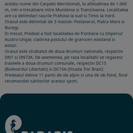
acelasi nume din Carpatii Meridionali, la altitudinea de 1.060
m, intr-o trecatoare intre Muntenia si Transilvania. Localitatea
are ca delimitari raurile Prahova la sud si Timis la nord.
Orasul este delimitat de 3 masive: Postavarul, Piatra Mare si
Bucegi.
In trecut, Predeal a fost localitatea de frontiera cu Imperiul
Austro-Ungar, cladirea postului de graniceri existand si
astazi.
Orasul este strabatut de doua drumuri nationale, respectiv
DN1 si DN73A. De asemenea, pe raza localitatii se regasesc
traseele a doua drumuri comunale, respectiv DC15
(Bulevardul Libertatii) si DC15A (Strada Trei Brazi)
Predealul detine 11 partii de ski alpin si una de ski fond, fiind
recomandat iubitorilor acestui sport.