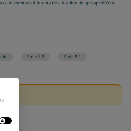
ceea ce inseamna o diferenta de altitudine de aproape 800 m.
adis
Stele 1-5
Stele 5-1
lui.