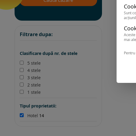
Cook
Sunt co
acțiunil
Cook
Filtrare dupa:
Aceste 
mai ale
Pentru 
Clasificare după nr. de stele
5 stele
4 stele
3 stele
2 stele
1 stele
Tipul proprietatii:
Hotel
14