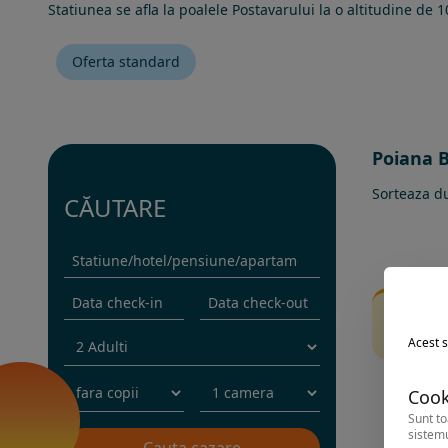
Statiunea se afla la poalele Postavarului la o altitudine de
Oferta standard
Poiana B
Sorteaza d
CĂUTARE
Fi
Inc
Acest s
Cook
Sunt to
sistemu