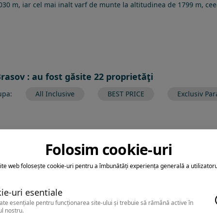
 1030 m, iar cel mai inalt varf de munte la altitudinea de 1799 m, 
rasov : au fost găsite 22 proprietăţi
upa:
All Inclusive
BEST PRICE
Exclusiv Par
Folosim cookie-uri
ltrarea nu a returnat niciun rezultat
earca sa folosesti o cautarea mai generala sau alege alte fitre.
ite web folosește cookie-uri pentru a îmbunătăți experiența generală a utilizatoru
ie-uri esentiale
ate esențiale pentru funcționarea site-ului și trebuie să rămână active în
l nostru.