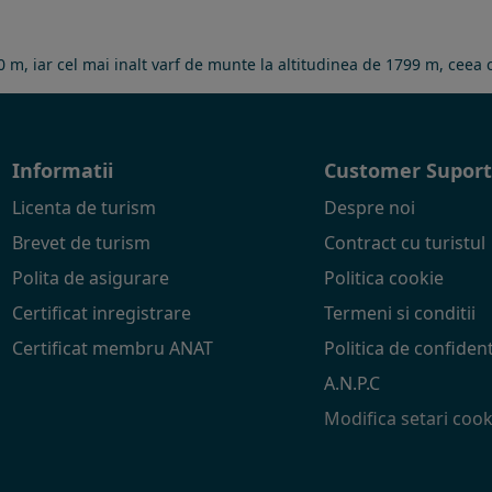
030 m, iar cel mai inalt varf de munte la altitudinea de 1799 m, cee
Informatii
Customer Supor
Licenta de turism
Despre noi
Brevet de turism
Contract cu turistul
Polita de asigurare
Politica cookie
Certificat inregistrare
Termeni si conditii
Certificat membru ANAT
Politica de confident
A.N.P.C
Modifica setari cook