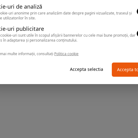
ie-uri de analiză
okie-uri anonime prin care analizăm date despre pagini vizualizate, traseul și
e utilizatorilor în site.
ie-uri publicitare
cookie-uri sunt utile în scopul afișării bannerelor cu cele mai bune promoții, dar
s în adaptarea și personalizarea conținutului.
mai multe informații, consultați
Politica cookie
Accepta selectia
Accepta t