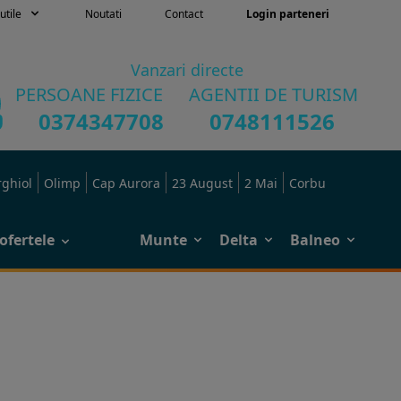
utile
Noutati
Contact
Login parteneri
Vanzari directe
PERSOANE FIZICE
AGENTII DE TURISM
0374347708
0748111526
rghiol
Olimp
Cap Aurora
23 August
2 Mai
Corbu
ofertele
Munte
Delta
Balneo