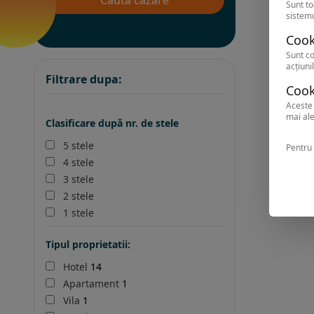
Sunt to
sistemu
Cook
Sunt co
acțiunil
Filtrare dupa:
Cook
Aceste 
mai ale
Clasificare după nr. de stele
5 stele
Pentru 
4 stele
3 stele
2 stele
1 stele
Tipul proprietatii:
Hotel
14
Apartament
1
Vila
1