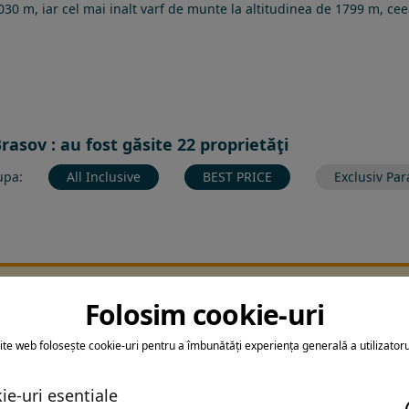
 1030 m, iar cel mai inalt varf de munte la altitudinea de 1799 m, 
rasov : au fost găsite 22 proprietăţi
upa:
All Inclusive
BEST PRICE
Exclusiv Par
ltrarea nu a returnat niciun rezultat
Folosim cookie-uri
earca sa folosesti o cautarea mai generala sau alege alte fitre.
ite web folosește cookie-uri pentru a îmbunătăți experiența generală a utilizatoru
ie-uri esentiale