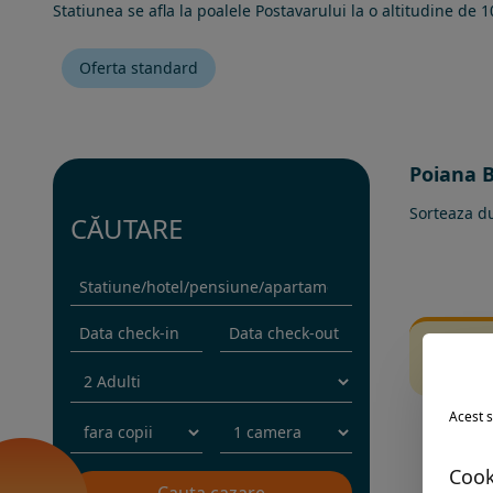
Statiunea se afla la poalele Postavarului la o altitudine de
Oferta standard
Poiana B
Sorteaza d
CĂUTARE
Fi
Inc
Acest s
Cook