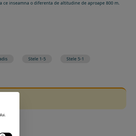
ceea ce inseamna o diferenta de altitudine de aproape 800 m.
adis
Stele 1-5
Stele 5-1
lui.