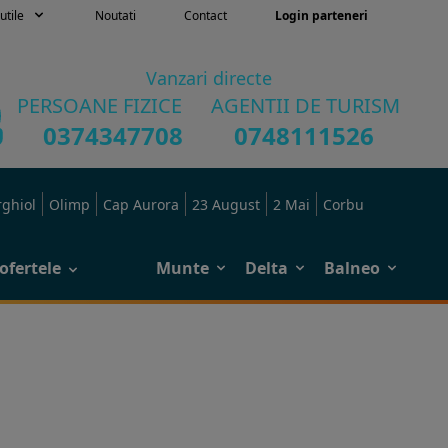
utile
Noutati
Contact
Login parteneri
Vanzari directe
PERSOANE FIZICE
AGENTII DE TURISM
0374347708
0748111526
rghiol
Olimp
Cap Aurora
23 August
2 Mai
Corbu
ofertele
Munte
Delta
Balneo