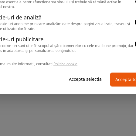
ate esențiale pentru funcționarea site-ului și trebuie să rămână active în
l nostru.
ie-uri de analiză
okie-uri anonime prin care analizăm date despre pagini vizualizate, traseul și
e utilizatorilor în site.
ie-uri publicitare
cookie-uri sunt utile în scopul afișării bannerelor cu cele mai bune promoții, dar
s în adaptarea și personalizarea conținutului.
mai multe informații, consultați
Politica cookie
Accepta selectia
Accepta t