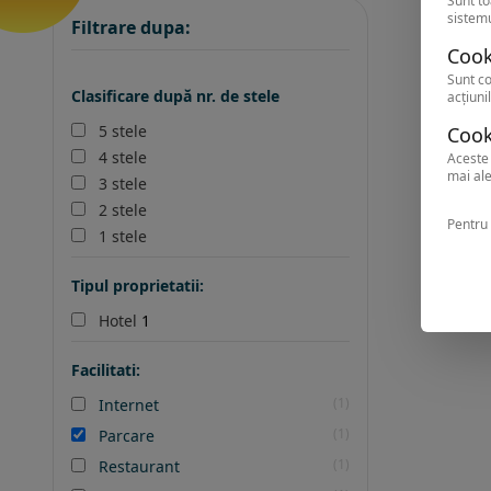
Sunt to
sistemu
Filtrare dupa:
Cook
Sunt co
Clasificare după nr. de stele
acțiunil
5 stele
Cook
4 stele
Aceste 
mai ale
3 stele
2 stele
Pentru 
1 stele
Tipul proprietatii:
Hotel
1
Facilitati:
(1)
Internet
(1)
Parcare
(1)
Restaurant