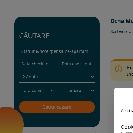
Ocna Mur
Sorteaza d
CĂUTARE
Fi
Inc
Acest s
Cook