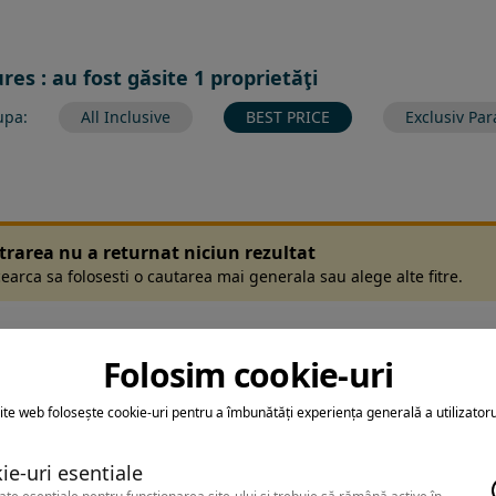
es : au fost găsite 1 proprietăţi
upa:
All Inclusive
BEST PRICE
Exclusiv Par
ltrarea nu a returnat niciun rezultat
earca sa folosesti o cautarea mai generala sau alege alte fitre.
Folosim cookie-uri
ite web folosește cookie-uri pentru a îmbunătăți experiența generală a utilizatoru
ie-uri esentiale