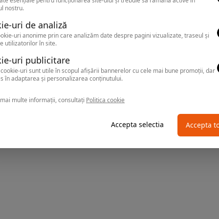
ate esențiale pentru funcționarea site-ului și trebuie să rămână active în
l nostru.
ie-uri de analiză
okie-uri anonime prin care analizăm date despre pagini vizualizate, traseul și
e utilizatorilor în site.
ie-uri publicitare
cookie-uri sunt utile în scopul afișării bannerelor cu cele mai bune promoții, dar
s în adaptarea și personalizarea conținutului.
mai multe informații, consultați
Politica cookie
Accepta selectia
Accepta t