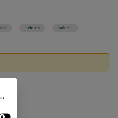
adis
Stele 1-5
Stele 5-1
lui.