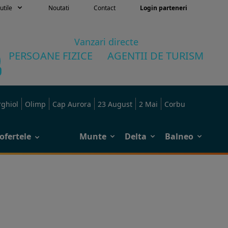
utile
Noutati
Contact
Login parteneri
Vanzari directe
PERSOANE FIZICE
AGENTII DE TURISM
rghiol
Olimp
Cap Aurora
23 August
2 Mai
Corbu
ofertele
Munte
Delta
Balneo