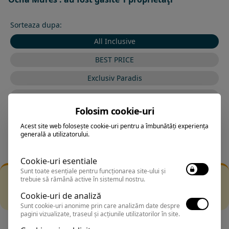
Sorteaza dupa:
All Inclusive
BEST PRICE
Exclusiv Paradis
Stele 1-5
Folosim cookie-uri
Stele 5-1
Acest site web folosește cookie-uri pentru a îmbunătăți experiența
generală a utilizatorului.
Cookie-uri esentiale
Sunt toate esențiale pentru funcționarea site-ului și
Filtrarea nu a returnat niciun rezultat
trebuie să rămână active în sistemul nostru.
Incearca sa folosesti o cautarea mai generala sau alege
Cookie-uri de analiză
alte fitre.
Sunt cookie-uri anonime prin care analizăm date despre
pagini vizualizate, traseul și acțiunile utilizatorilor în site.