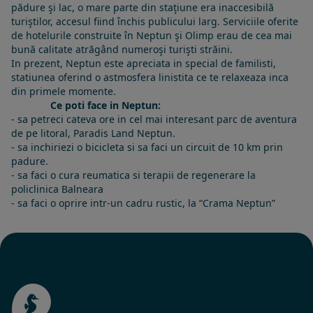
pădure şi lac, o mare parte din staţiune era inaccesibilă
turiştilor, accesul fiind închis publicului larg. Serviciile oferite
de hotelurile construite în Neptun şi Olimp erau de cea mai
bună calitate atrăgând numeroşi turişti străini.
In prezent, Neptun este apreciata in special de familisti,
statiunea oferind o astmosfera linistita ce te relaxeaza inca
din primele momente.
Ce poti face in Neptun:
- sa petreci cateva ore in cel mai interesant parc de aventura
de pe litoral, Paradis Land Neptun.
- sa inchiriezi o bicicleta si sa faci un circuit de 10 km prin
padure.
- sa faci o cura reumatica si terapii de regenerare la
policlinica Balneara
- sa faci o oprire intr-un cadru rustic, la “Crama Neptun”