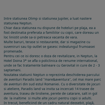
Intre statiunea Olimp si statiunea Jupiter, a luat nastere
statiunea Neptun.
Chiar daca statiunea nu dispune de hoteluri pe plaja, ea a
fost destinatia preferata a familiilor cu copii, care doreau un
loc linistit unde sa-si petreaca vacanta de vara.
Multe baruri, terase si restaurante, dar si magazine cu
suveniruri sau tip outlet se gasesc indealungul frumoasei
promenade.
Pentru cei ce isi doresc o doza de revitalizare, in Neptun, la
Hotel Doina 3* se afla o policlinica de renume international,
unde se fac tratamente balneare cu Gerovital in cure de 2 - 3
saptamani.
Noutatea statiunii Neptun o reprezinta deschiderea parcului
de aventuri Paradis land "mare&aventura", cel mai mare parc
de aventuri din sud estul Romaniei. Cu o diversitate de jocuri
si ateliere, Paradis land va invita sa incercati 14 trasee de
aventura, traseu de tiroliene, perete de catarare, salt in gol
de la inaltime si multe alte jocuri pentru copii si adulti.
In trecut, beneficiind de un cadru natural deosebit, plajă,