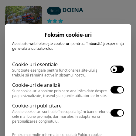
DOINA
Hotel
Neptun
,
Arata pe harta
Folosim cookie-uri
Rezervari si informatii
Acest site web folosește cookie-uri pentru a îmbunătăți experiența
0374.347.708
generală a utilizatorului.
Cookie-uri esentiale
Sunt toate esențiale pentru funcționarea site-ului și
DECEBAL
Hotel
trebuie să rămână active în sistemul nostru.
Cookie-uri de analiză
Sunt cookie-uri anonime prin care analizăm date despre
Neptun
,
Arata pe harta
pagini vizualizate, traseul și acțiunile utilizatorilor în site.
Rezervari si informatii
Cookie-uri publicitare
0374.347.708
Aceste cookie-uri sunt utile în scopul afișării bannerelor cu
cele mai bune promoții, dar mai ales în adaptarea și
personalizarea conținutului.
Pentru mai multe informații, consultați
Politica cookie