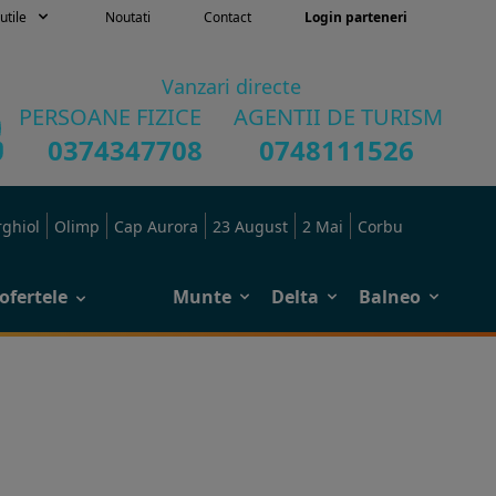
utile
Noutati
Contact
Login parteneri
Vanzari directe
PERSOANE FIZICE
AGENTII DE TURISM
0374347708
0748111526
rghiol
Olimp
Cap Aurora
23 August
2 Mai
Corbu
ofertele
Munte
Delta
Balneo