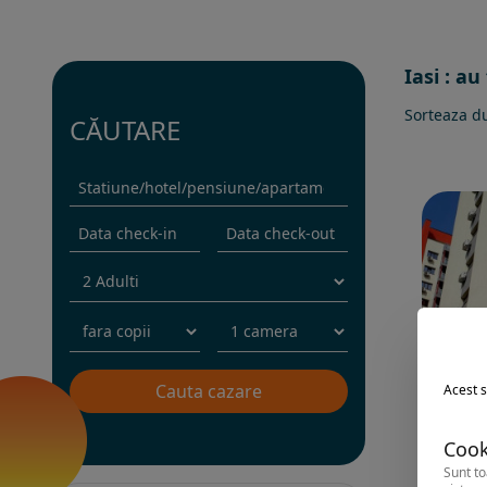
Iasi : au
Sorteaza d
CĂUTARE
Acest s
Cook
Sunt to