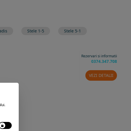
adis
Stele 1-5
Stele 5-1
Rezervari si informatii
0374.347.708
VEZI DETALII
lui.