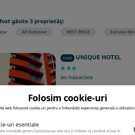
 fost găsite 3 proprietăţi
upa:
All Inclusive
BEST PRICE
Exclusiv Par
UNIQUE HOTEL
Hotel
Iasi
,
Arata pe harta
Folosim cookie-uri
ite web folosește cookie-uri pentru a îmbunătăți experiența generală a utilizatoru
ie-uri esentiale
ate esențiale pentru funcționarea site-ului și trebuie să rămână active în