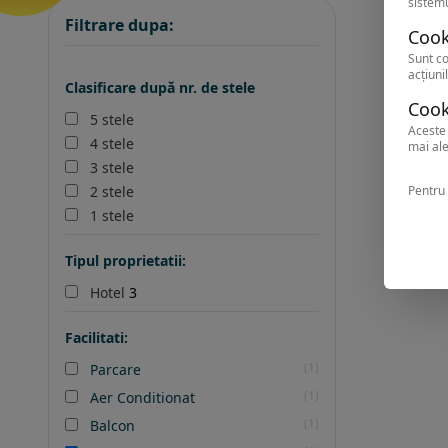
sistemu
Filtrare dupa:
Cook
Sunt co
acțiunil
Clasificare după nr. de stele
Cook
5 stele
Aceste 
4 stele
mai ale
3 stele
Pentru 
2 stele
1 stele
Tipul proprietatii:
Hotel
3
Facilitati:
(1)
Parcare
(1)
Aer Conditionat
(1)
Balcon