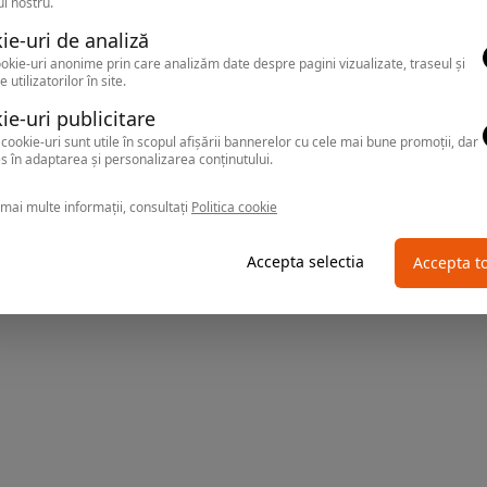
l nostru.
ie-uri de analiză
okie-uri anonime prin care analizăm date despre pagini vizualizate, traseul și
e utilizatorilor în site.
ie-uri publicitare
cookie-uri sunt utile în scopul afișării bannerelor cu cele mai bune promoții, dar
s în adaptarea și personalizarea conținutului.
mai multe informații, consultați
Politica cookie
Accepta selectia
Accepta t