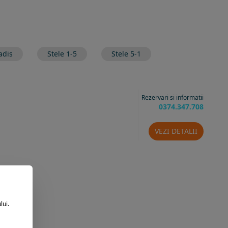
adis
Stele 1-5
Stele 5-1
Rezervari si informatii
0374.347.708
VEZI DETALII
lui.