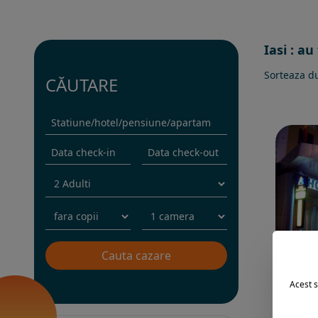
Iasi : au
Sorteaza d
CĂUTARE
Acest s