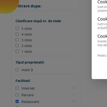
Cook
Filtrare dupa:
Sunt to
sistemu
Cook
Clasificare după nr. de stele
Sunt co
acțiunil
5 stele
4 stele
Cook
3 stele
Aceste 
mai ale
2 stele
1 stele
Pentru 
Tipul proprietatii:
Hotel
3
Facilitati:
(1)
Internet
(1)
Parcare
(1)
Restaurant