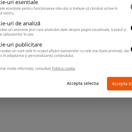
ie-uri esentiale
ate esențiale pentru funcționarea site-ului și trebuie să rămână active în
l nostru.
ie-uri de analiză
okie-uri anonime prin care analizăm date despre pagini vizualizate, traseul și
e utilizatorilor în site.
ie-uri publicitare
cookie-uri sunt utile în scopul afișării bannerelor cu cele mai bune promoții, dar
s în adaptarea și personalizarea conținutului.
mai multe informații, consultați
Politica cookie
Accepta selectia
Accepta t