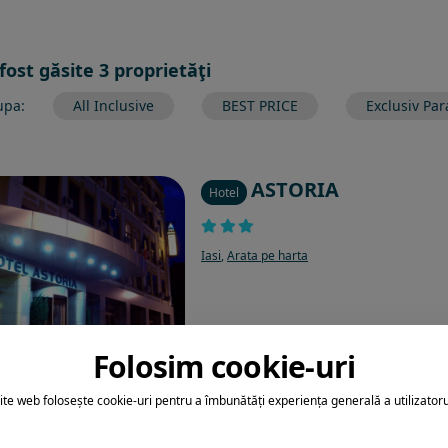
 fost găsite 3 proprietăţi
upa:
All Inclusive
BEST PRICE
Exclusiv Par
ASTORIA
Hotel
Iasi
,
Arata pe harta
Folosim cookie-uri
ite web folosește cookie-uri pentru a îmbunătăți experiența generală a utilizatoru