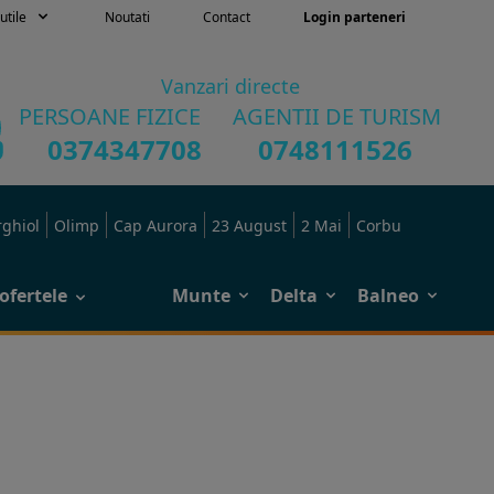
utile
Noutati
Contact
Login parteneri
Vanzari directe
PERSOANE FIZICE
AGENTII DE TURISM
0374347708
0748111526
rghiol
Olimp
Cap Aurora
23 August
2 Mai
Corbu
ofertele
Munte
Delta
Balneo