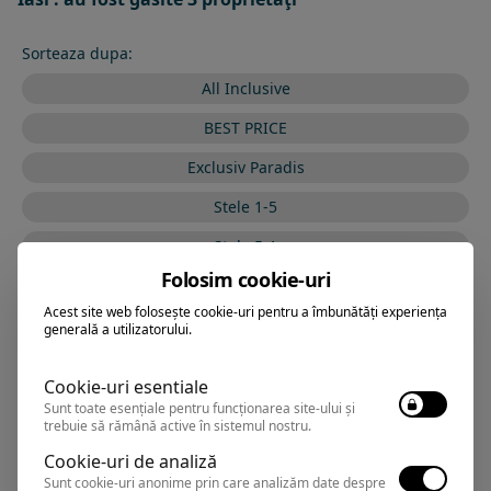
Sorteaza dupa:
All Inclusive
BEST PRICE
Exclusiv Paradis
Stele 1-5
Stele 5-1
Folosim cookie-uri
Acest site web folosește cookie-uri pentru a îmbunătăți experiența
generală a utilizatorului.
ASTORIA
Hotel
Cookie-uri esentiale
Sunt toate esențiale pentru funcționarea site-ului și
Iasi
,
Arata pe harta
trebuie să rămână active în sistemul nostru.
Rezervari si informatii
Cookie-uri de analiză
0374.347.708
Sunt cookie-uri anonime prin care analizăm date despre